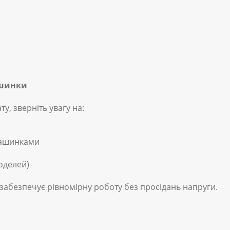
ашинки
у, зверніть увагу на:
 машинками
оделей)
забезпечує рівномірну роботу без просідань напруги.