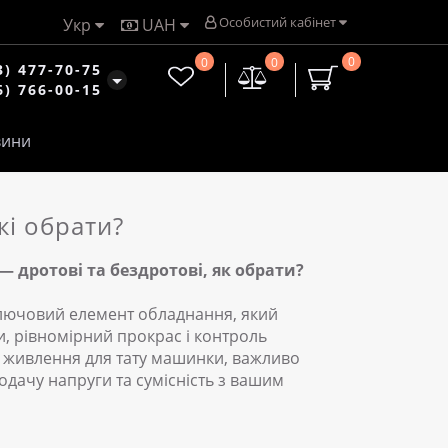
Особистий кабінет
Укр
UAH
0
0
0
3) 477-70-75
6) 766-00-15
ини
кі обрати?
 дротові та бездротові, як обрати?
лючовий елемент обладнання, який
и, рівномірний прокрас і контроль
к живлення для тату машинки, важливо
одачу напруги та сумісність з вашим