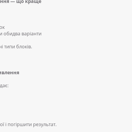
ення — що краще
ок
и обидва варіанти
і типи блоків.
ивлення
дає:
ї і погіршити результат.