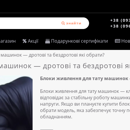
+38 (09
знайти
+38 (09
магазин
Акції
Подарункові сертифікати
Нов
 машинок — дротові та бездротові які обрати?
машинок — дротові та бездротові я
Блоки живлення для тату машинок —
Блоки живлення для тату машинок — к
відповідає за стабільну роботу машинк
напруги. Якщо ви плануєте купити бло
обрати модель, яка забезпечує точну п
обладнанням.
⸻