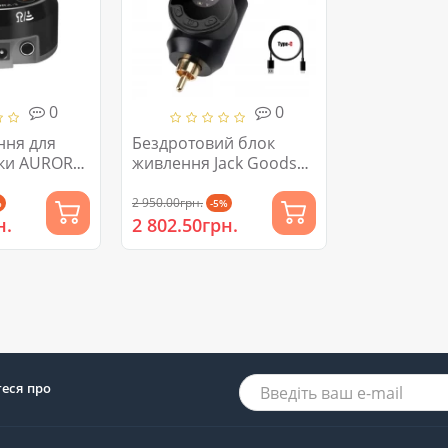
0
0
ння для
Бездротовий блок
ки AURORA-
живлення Jack Goods
RCA 1500 mAh...
2 950.00грн.
%
-5%
н.
2 802.50грн.
теся про