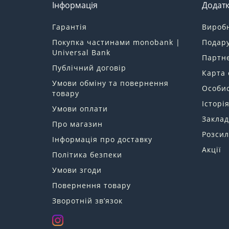
Інформація
Додат
Гарантія
Вироб
Покупка частинами monobank |
Подару
Universal Bank
Партн
Публічний договір
Карта 
Умови обміну та повернення
Особис
товару
Історі
Умови оплати
Заклад
Про магазин
Розсил
Інформація про доставку
Акції
Політика безпеки
Умови згоди
Повернення товару
Зворотній зв’язок