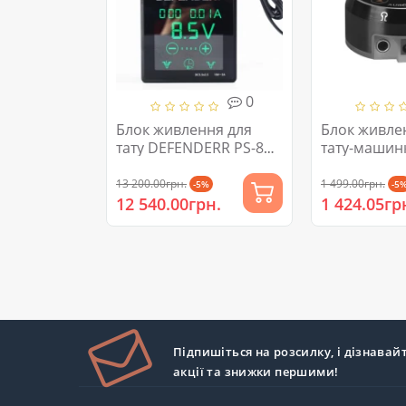
0
Блок живлення для
Блок живле
тату DEFENDERR PS-8
тату-машин
Black...
2...
13 200.00грн.
1 499.00грн.
-5%
-5
12 540.00грн.
1 424.05гр
Підпишіться на розсилку, і дізнавай
акції та знижки першими!