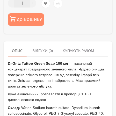
ДО КОШИКУ
ОПИС
ВІДГУКИ (0)
КУПУЮТЬ РАЗОМ
Dr.Gritz Tattoo Green Soap 100 мл
— насичений
концентрат традиційного зеленого мила. Чудово очищає
поверхню свіжого татуювання від вазеліну і фарб всіх
типів. Знімає подразення і набряклість. Має приємний
аромат
зеленого яблука.
Дуже економічний: розбавляти в пропорції 1:15 з
дистильованою водою.
Склад:
Water, Sodium laureth sulfate, Dysodium laureth
sulfosuccinate, Glycerol, PEG-7 Glyceryl cocoate, PEG-40,