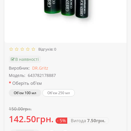
Відгуків: 0
В наявності
Виробник:
DR.Gritz
Модель:
643782178887
Оберіть об'єм
Об'єм 100 мл
Об'єм 250 мл
150.00грн.
142.50грн.
- 5%
Вигода
7.50грн.