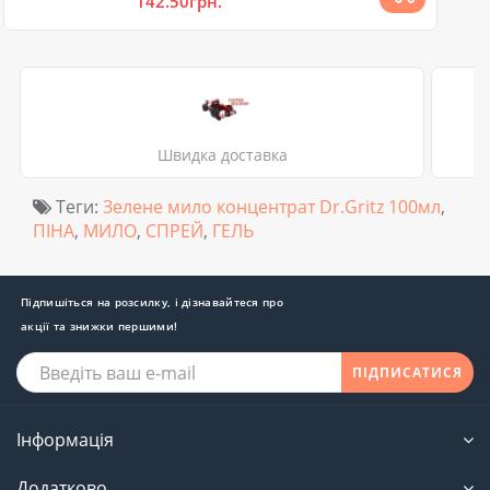
142.50грн.
Швидка доставка
Теги:
Зелене мило концентрат Dr.Gritz 100мл
,
ПІНА
,
МИЛО
,
СПРЕЙ
,
ГЕЛЬ
Підпишіться на розсилку, і дізнавайтеся про
акції та знижки першими!
ПІДПИСАТИСЯ
Інформація
Додатково