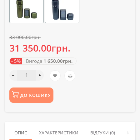
33 000.00грн.
31 350.00грн.
- 5%
Вигода
1 650.00грн.
ДО КОШИКУ
ОПИС
ХАРАКТЕРИСТИКИ
ВІДГУКИ (0)
КУПУ