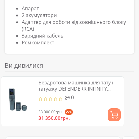
Апарат
2 акумулятори
Адаптер для роботи від зовнішнього блоку
(RCA)
Зарядний кабель
Ремкомплект
Ви дивилися
Бездротова машинка для тату і
татуажу DEFENDERR INFINITY
INFINITY GUNMETAL
0
33 000.00грн.
-5%
31 350.00грн.