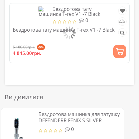
0
Бездротова тату машинка T-rex V1 -7 Black
Ma
To
5 100.00грн.
-5%
3 0
4 845.00грн.
2 
Ви дивилися
Бездротова машинка для татуажу
DEFENDERR FENIX S SILVER
0