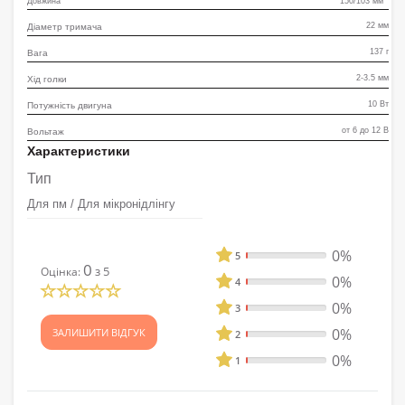
Довжина 150/103 мм
22 мм
Діаметр тримача
137 г
Вага
2-3.5 мм
Хід голки
10 Вт
Потужність двигуна
от 6 до 12 В
Вольтаж
Характеристики
Тип
Для пм / Для мікронідлінгу
0%
5
0
з 5
Оцінка:
0%
4
0%
3
0%
ЗАЛИШИТИ ВІДГУК
2
0%
1