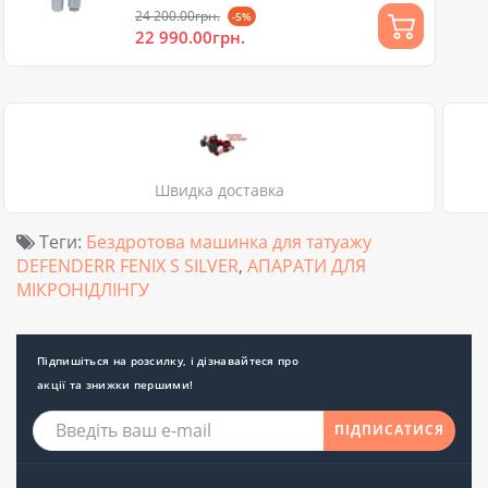
24 200.00грн.
-5%
22 990.00грн.
Швидка доставка
Теги:
Бездротова машинка для татуажу
DEFENDERR FENIX S SILVER
,
АПАРАТИ ДЛЯ
МІКРОНІДЛІНГУ
Підпишіться на розсилку, і дізнавайтеся про
акції та знижки першими!
ПІДПИСАТИСЯ