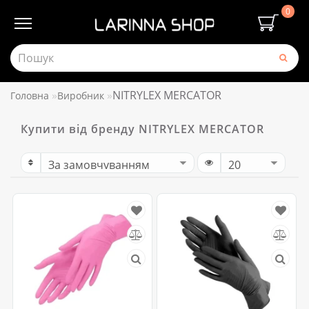
0
NITRYLEX MERCATOR
Головна
Виробник
Купити від бренду NITRYLEX MERCATOR