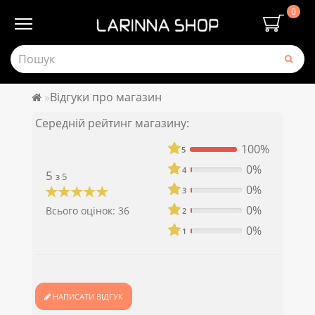
0
Відгуки про магазин
Середній рейтинг магазину:
100%
5
0%
4
5
з 5
0%
3
0%
Всього оцінок: 36
2
0%
1
НАПИСАТИ ВІДГУК