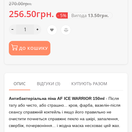
270.00грн.
256.50грн.
- 5%
Вигода
13.50грн.
ДО КОШИКУ
ОПИС
ВІДГУКИ (3)
КУПУЮТЬ РАЗОМ
Антибактеріальна піна AF
ICE WARRIOR
150ml
- Після
тату або чисто, або страшно... кров, фарба, вазелін-після
сеансу справжній коктейль і якщо його правильно не
очистити почнеться справжнє пекло на шкірі, запалення,
свербіж, почервоніння... і жодна маска несховає цей жах.