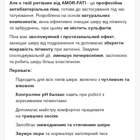
Але є твій рятівник від AMOR-FATI
- це
професійна
антибактеріальна піна
, готова до застосування під час
татуювання. Розроблена на основі
натуральних
компонентів
, вона ефективно очищає шкіру від пігменту
та забруднень, при цьому
не містить сульфатів
.
Піна має
зволожуючий і протизапальний ефект
,
захищає шкіру від подразнення та допомагає
зберегти
яскравість пігменту
при загоєнні. Завдяки
охолоджувальній дії,
зменшує почервоніння
, заспокоює
та робить шкіру більш еластичною.
Переваги:
Підходить для всіх типів шкіри, включно з
чутливою та
віковою
Контролює pH баланс
навіть при роботі з
агресивними пігментами
Допомагає майстру комфортно працювати
на
тривалих сесіях
Запобігає
зневодненню та стягненню шкіри
Звужує пори
та нормалізує капілярний тиск