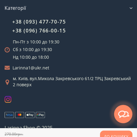
Категорії
+38 (093) 477-70-75
+38 (096) 766-00-15
Пн-Пт з 10:00 до 19:30
Сб з 10:00 до 19:30
Нд 10:00 до 18:00
Larinna1@ukr.net
м. Київ, вул.Микола Закревського 61/2 ТРЦ Закревський
2 поверх
Larinna Shop © 2025
Рус
Укр
270.00грн.
ДО КОШИКУ