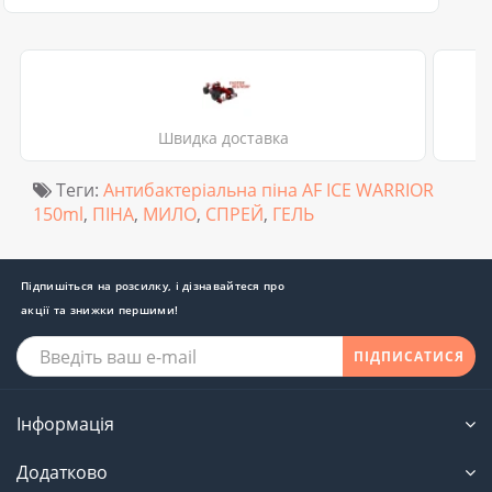
Швидка доставка
Теги:
Антибактеріальна піна AF ICE WARRIOR
150ml
,
ПІНА
,
МИЛО
,
СПРЕЙ
,
ГЕЛЬ
Підпишіться на розсилку, і дізнавайтеся про
акції та знижки першими!
ПІДПИСАТИСЯ
Інформація
Додатково