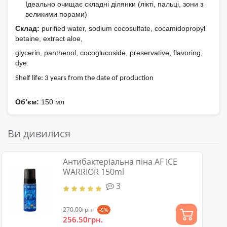
Ідеально очищає складні ділянки (лікті, пальці, зони з
великими порами)
Склад:
purified water, sodium cocosulfate, cocamidopropyl
betaine, extract aloe,
glycerin, panthenol, cocoglucoside, preservative, flavoring,
dye.
Shelf life: 3 years from the date of production
Об’єм:
150 мл
Ви дивилися
Антибактеріальна піна AF ICE
WARRIOR 150ml
3
270.00грн.
-5%
256.50грн.