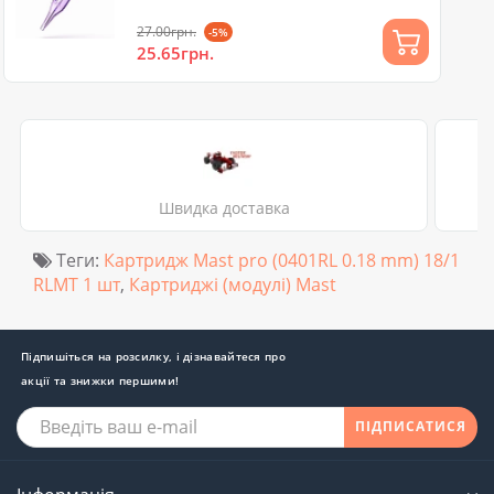
27.00грн.
-5%
25.65грн.
Швидка доставка
Теги:
Картридж Mast pro (0401RL 0.18 mm) 18/1
RLMT 1 шт
,
Картриджі (модулі) Mast
Підпишіться на розсилку, і дізнавайтеся про
акції та знижки першими!
ПІДПИСАТИСЯ