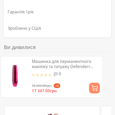
Гарантія 1рік
Зроблено у США
Ви дивилися
Машинка для перманентного
макіяжу та татуажу Defenderr
IRON S Pink
0
18 260.00грн.
-5%
17 347.00грн.