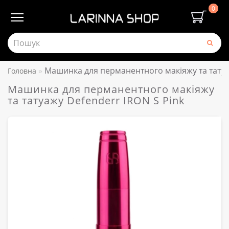
0
Машинка для перманентного макіяжу та татуа
Головна
Машинка для перманентного макіяжу
та татуажу Defenderr IRON S Pink