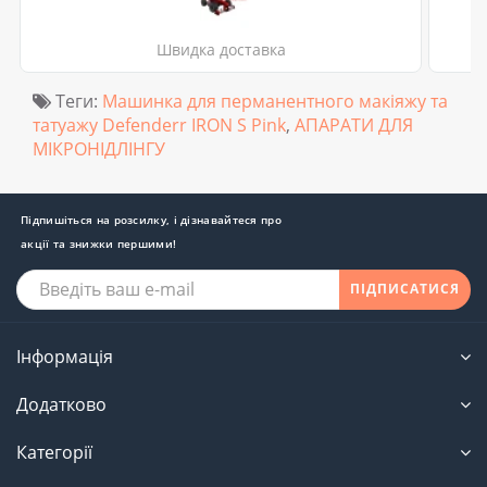
Швидка доставка
Теги:
Машинка для перманентного макіяжу та
татуажу Defenderr IRON S Pink
,
АПАРАТИ ДЛЯ
МІКРОНІДЛІНГУ
Підпишіться на розсилку, і дізнавайтеся про
акції та знижки першими!
ПІДПИСАТИСЯ
Інформація
Додатково
Категорії