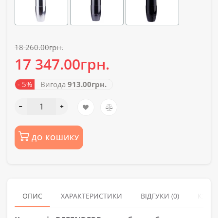
18 260.00грн.
17 347.00грн.
- 5%
Вигода
913.00грн.
ДО КОШИКУ
ОПИС
ХАРАКТЕРИСТИКИ
ВІДГУКИ (0)
КУПУ