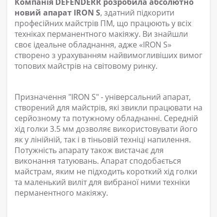
Компанія DEFENDERR розробила абсолютно
новий апарат IRON S
, здатний підкорити
професійних майстрів ПМ, що працюють у всіх
техніках перманентного макіяжу. Ви знайшли
своє ідеальне обладнання, адже «IRON S»
створено з урахуванням найвимогливіших вимог
топових майстрів на світовому ринку.
Призначення "IRON S" - універсальний апарат,
створений для майстрів, які звикли працювати на
серйозному та потужному обладнанні. Середній
хід голки 3.5 мм дозволяє використовувати його
як у лінійній, так і в тіньовій техніці напилення.
Потужність апарату також вистачає для
виконання татуювань. Апарат сподобається
майстрам, яким не підходить короткий хід голки
та маленький виліт для вибраної ними техніки
перманентного макіяжу.