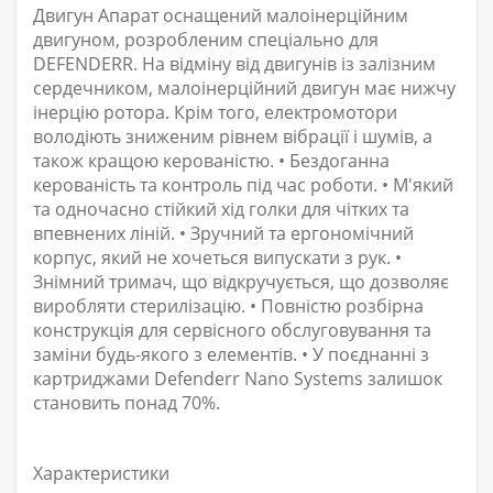
Двигун Апарат оснащений малоінерційним
двигуном, розробленим спеціально для
DEFENDERR. На відміну від двигунів із залізним
сердечником, малоінерційний двигун має нижчу
інерцію ротора. Крім того, електромотори
володіють зниженим рівнем вібрації і шумів, а
також кращою керованістю. • Бездоганна
керованість та контроль під час роботи. • М'який
та одночасно стійкий хід голки для чітких та
впевнених ліній. • Зручний та ергономічний
корпус, який не хочеться випускати з рук. •
Знімний тримач, що відкручується, що дозволяє
виробляти стерилізацію. • Повністю розбірна
конструкція для сервісного обслуговування та
заміни будь-якого з елементів. • У поєднанні з
картриджами Defenderr Nano Systems залишок
становить понад 70%.
Характеристики