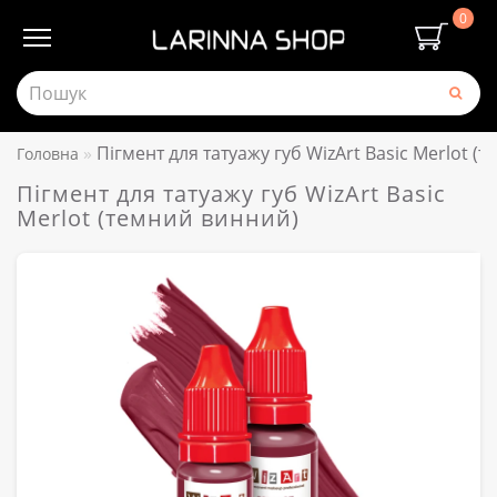
0
Пігмент для татуажу губ WizArt Basic Merlot (
Головна
Пігмент для татуажу губ WizArt Basic
Merlot (темний винний)