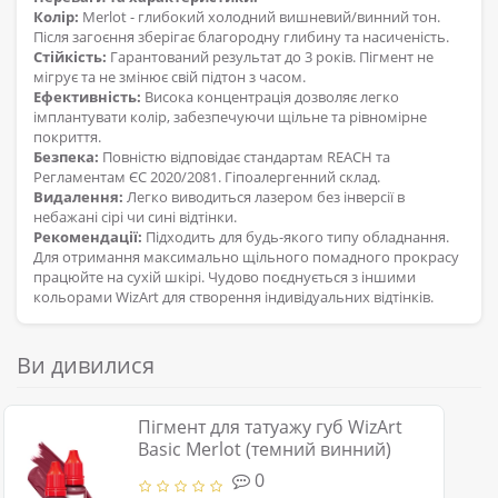
Колір:
Merlot - глибокий холодний вишневий/винний тон.
Після загоєння зберігає благородну глибину та насиченість.
Стійкість:
Гарантований результат до 3 років. Пігмент не
мігрує та не змінює свій підтон з часом.
Ефективність:
Висока концентрація дозволяє легко
імплантувати колір, забезпечуючи щільне та рівномірне
покриття.
Безпека:
Повністю відповідає стандартам REACH та
Регламентам ЄС 2020/2081. Гіпоалергенний склад.
Видалення:
Легко виводиться лазером без інверсії в
небажані сірі чи сині відтінки.
Рекомендації:
Підходить для будь-якого типу обладнання.
Для отримання максимально щільного помадного прокрасу
працюйте на сухій шкірі. Чудово поєднується з іншими
кольорами WizArt для створення індивідуальних відтінків.
Ви дивилися
Пігмент для татуажу губ WizArt
Basic Merlot (темний винний)
0