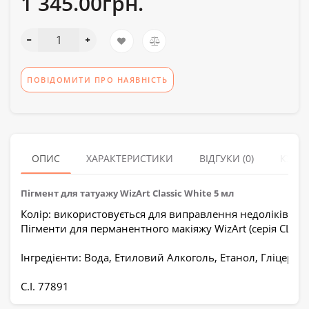
1 345.00грн.
ПОВІДОМИТИ ПРО НАЯВНІСТЬ
ОПИС
ХАРАКТЕРИСТИКИ
ВІДГУКИ (0)
КУПУ
Пігмент для татуажу WizArt Classic White 5 мл
Колір: використовується для виправлення недоліків шкі
Пігменти для перманентного макіяжу WizArt (серія CLASS
Інгредієнти: Вода, Етиловий Алкоголь, Етанол, Гліцерин
С.І. 77891