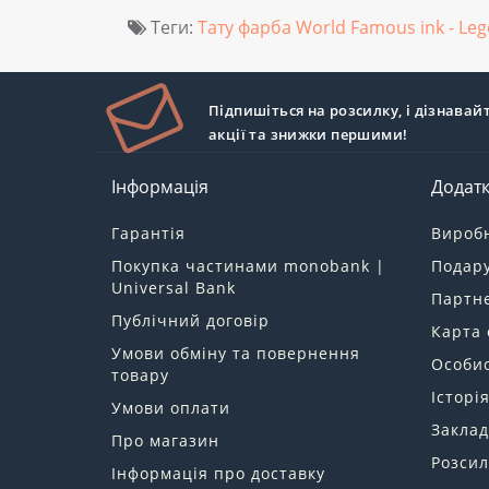
Теги:
Тату фарба World Famous ink - Lege
Підпишіться на розсилку, і дізнавай
акції та знижки першими!
Інформація
Додат
Гарантія
Вироб
Покупка частинами monobank |
Подару
Universal Bank
Партн
Публічний договір
Карта 
Умови обміну та повернення
Особис
товару
Історі
Умови оплати
Заклад
Про магазин
Розсил
Інформація про доставку