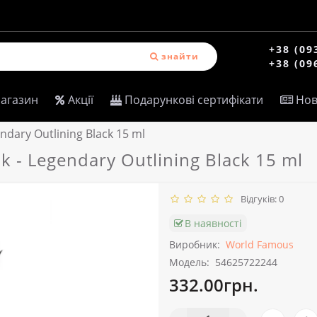
+38 (09
знайти
+38 (09
магазин
Акції
Подарункові сертифікати
Нов
ndary Outlining Black 15 ml
 - Legendary Outlining Black 15 ml
Відгуків: 0
В наявності
Виробник:
World Famous
Модель:
54625722244
332.00грн.