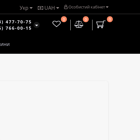
Особистий кабінет
Укр
UAH
0
0
0
3) 477-70-75
6) 766-00-15
ини