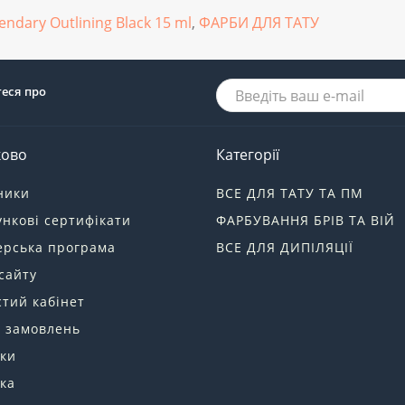
ndary Outlining Black 15 ml
,
ФАРБИ ДЛЯ ТАТУ
теся про
ково
Категорії
ники
ВСЕ ДЛЯ ТАТУ ТА ПМ
нкові сертифікати
ФАРБУВАННЯ БРІВ ТА ВІЙ
ерська програма
ВСЕ ДЛЯ ДИПІЛЯЦІЇ
сайту
тий кабінет
я замовлень
ки
ка