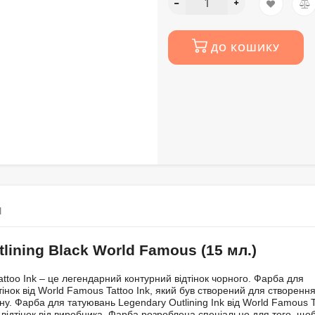
ДО КОШИКУ
М
lining Black World Famous (15 мл.)
attoo Ink – це легендарний контурний відтінок чорного. Фарба для
тінок від World Famous Tattoo Ink, який був створений для створенн
ину. Фарба для татуювань Legendary Outlining Ink від World Famous T
відтінок від виробника. Фарба розроблена спеціально для того, що