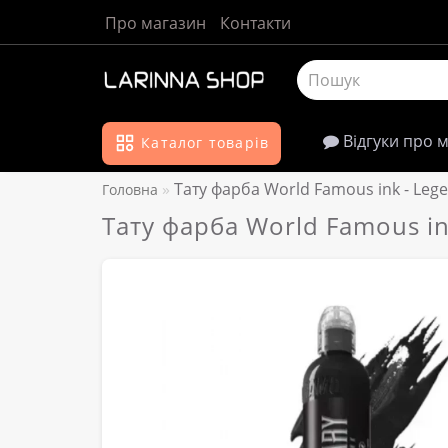
Про магазин
Контакти
Відгуки про 
Каталог товарів
Тату фарба World Famous ink - Lege
Головна
Тату фарба World Famous ink