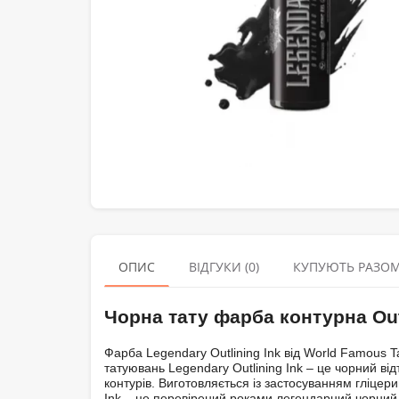
ОПИС
ВІДГУКИ (0)
КУПУЮТЬ РАЗО
Чорна тату фарба контурна Out
Фарба Legendary Outlining Ink від World Famous T
татуювань Legendary Outlining Ink – це чорний від
контурів. Виготовляється із застосуванням гліцер
Ink – це перевірений роками легендарний чорний 