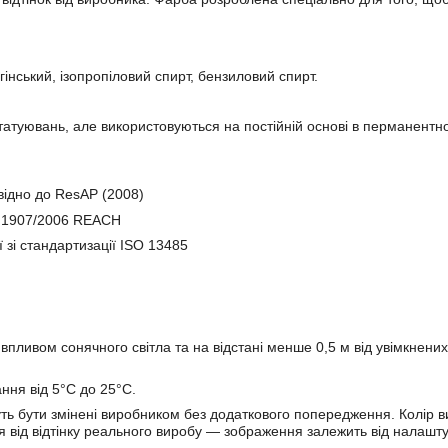
гінський, ізопропіловий спирт, бензиловий спирт.
татуювань, але використовуються на постійній основі в перманентн
відно до ResAP (2008)
С 1907/2006 REACH
 зі стандартизації ISO 13485
впливом сонячного світла та на відстані менше 0,5 м від увімкнених
ня від 5°С до 25°С.
ть бути змінені виробником без додаткового попередження. Колір 
я від відтінку реального виробу — зображення залежить від налашт