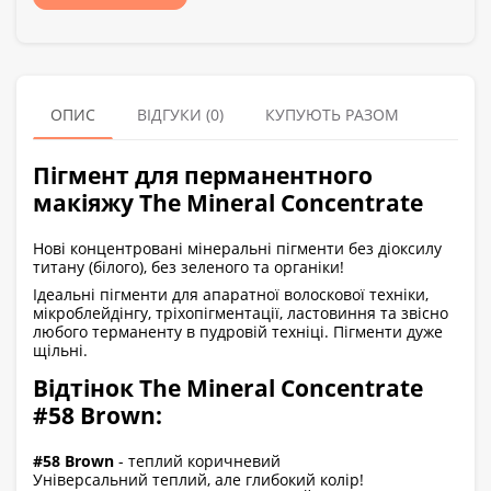
ОПИС
ВІДГУКИ (0)
КУПУЮТЬ РАЗОМ
Пігмент для перманентного
макіяжу The Mineral Concentrate
Нові концентровані мінеральні пігменти без діоксилу
титану (білого), без зеленого та органіки!
Ідеальні пігменти для апаратної волоскової техніки,
мікроблейдінгу, тріхопігментації, ластовиння та звісно
любого терманенту в пудровій техніці. Пігменти дуже
щільні.
Відтінок The Mineral Concentrate
#58 Brown:
#58 Brown
- теплий коричневий
Універсальний теплий, але глибокий колір!