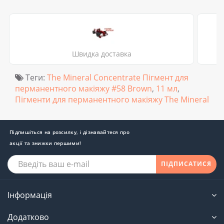
Швидка доставка
Теги:
The Mineral Concentrate Пігмент для
перманентного макіяжу #58 Brown
,
11 мл
,
Пігменти для перманентного макіяжу The Mineral
Підпишіться на розсилку, і дізнавайтеся про
акції та знижки першими!
ПІДПИСАТИСЯ
Інформація
Додатково