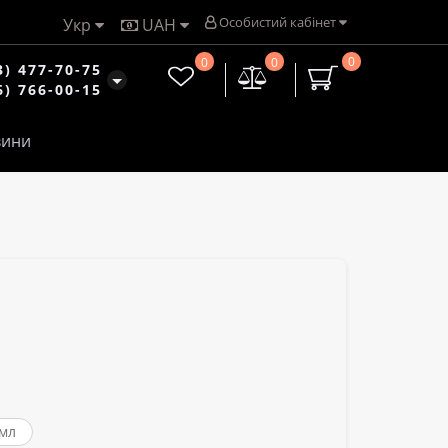
Особистий кабінет
Укр
UAH
0
0
0
3) 477-70-75
6) 766-00-15
ини
 мл