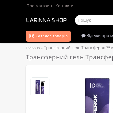
Про магазин
Контакти
Відгуки про 
Каталог товарів
Трансферний гель Трансферок 75
Головна
Трансферний гель Трансфе