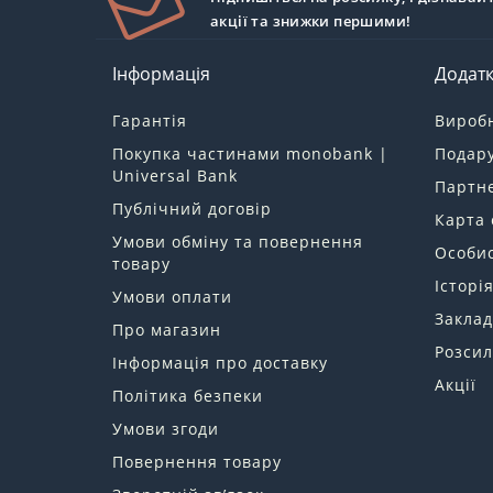
акції та знижки першими!
Інформація
Додат
Гарантія
Вироб
Покупка частинами monobank |
Подару
Universal Bank
Партн
Публічний договір
Карта 
Умови обміну та повернення
Особис
товару
Історі
Умови оплати
Заклад
Про магазин
Розсил
Інформація про доставку
Акції
Політика безпеки
Умови згоди
Повернення товару