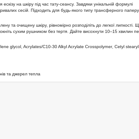
скізу на шкіру під час тату-сеансу. Завдяки унікальній формулі
тривалих сесій. Підходить для будь-якого типу трансферного паперу
ену та очищену шкіру, рівномірно розподіліть до легкої липкості. Щ
ромокніть сухим рушником без тертя. Дайте висохнути 10–15 хвилин п
ene glycol, Acrylates/C10-30 Alkyl Acrylate Crosspolymer, Cetyl stearyl
нів та джерел тепла