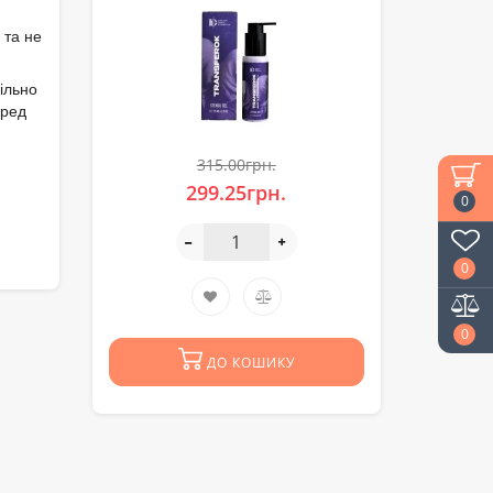
 та не
ільно
еред
315.00грн.
299.25грн.
0
0
0
ДО КОШИКУ