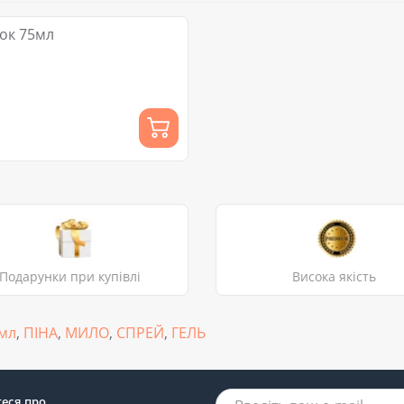
ок 75мл
Подарунки при купівлі
Висока якість
5мл
,
ПІНА
,
МИЛО
,
СПРЕЙ
,
ГЕЛЬ
теся про