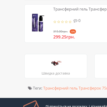
Трансферний гель Трансфер
0
315.00грн.
-5%
299.25грн.
Швидка доставка
Теги:
Трансферний гель Трансферок 7
Підпишіться на розсилку, і дізнавай