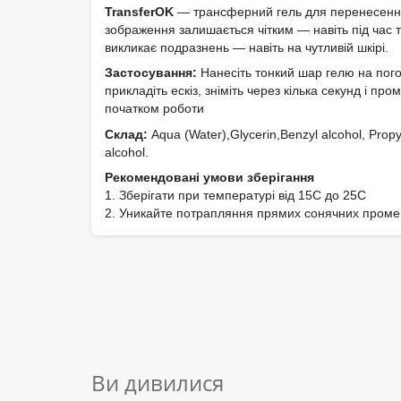
TransferOK
— трансферний гель для перенесення е
зображення залишається чітким — навіть під час 
викликає подразнень — навіть на чутливій шкірі.
Застосування:
Нанесіть тонкий шар гелю на погол
прикладіть ескіз, зніміть через кілька секунд і п
початком роботи
Склад:
Aqua (Water),Glycerin,Benzyl alcohol, Propyl
alcohol.
Рекомендовані умови зберігання
1. Зберігати при температурі від 15C до 25C
2. Уникайте потрапляння прямих сонячних проме
Ви дивилися