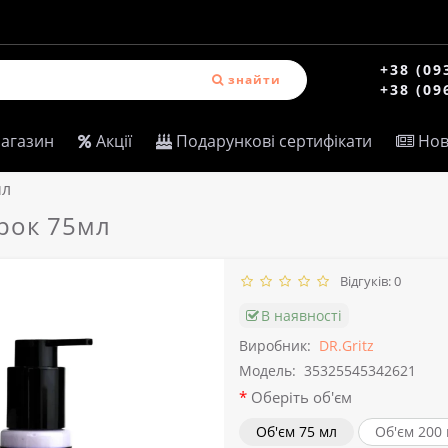
+38 (09
знайти
+38 (09
магазин
Акції
Подарункові сертифікати
Нов
мл
рок 75мл
Відгуків: 0
В наявності
Виробник:
DR.Gritz
Модель:
35325545342621
Оберіть об'єм
Об'єм 75 мл
Об'єм 200