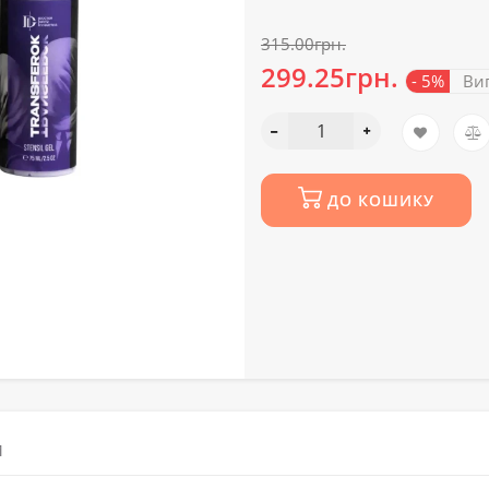
315.00грн.
299.25грн.
- 5%
Виг
ДО КОШИКУ
М