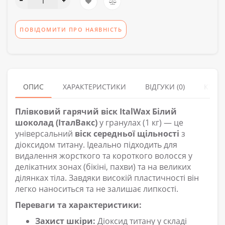
ПОВІДОМИТИ ПРО НАЯВНІСТЬ
ОПИС
ХАРАКТЕРИСТИКИ
ВІДГУКИ (0)
КУПУ
Плівковий гарячий віск ItalWax Білий
шоколад (ІталВакс)
у гранулах (1 кг) — це
універсальний
віск середньої щільності
з
діоксидом титану. Ідеально підходить для
видалення жорсткого та короткого волосся у
делікатних зонах (бікіні, пахви) та на великих
ділянках тіла. Завдяки високій пластичності він
легко наноситься та не залишає липкості.
Переваги та характеристики:
Захист шкіри:
Діоксид титану у складі