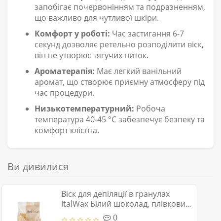
запобігає почервонінням та подразненням,
що важливо для чутливої шкіри.
Комфорт у роботі:
Час застигання 6-7
секунд дозволяє ретельно розподілити віск,
він не утворює тягучих ниток.
Ароматерапія:
Має легкий ванільний
аромат, що створює приємну атмосферу під
час процедури.
Низькотемпературний:
Робоча
температура 40-45 °C забезпечує безпеку та
комфорт клієнта.
Ви дивилися
Віск для депіляції в гранулах
ItalWax Білий шоколад, плівковий
віск 1 кг (ІталВакс)
0