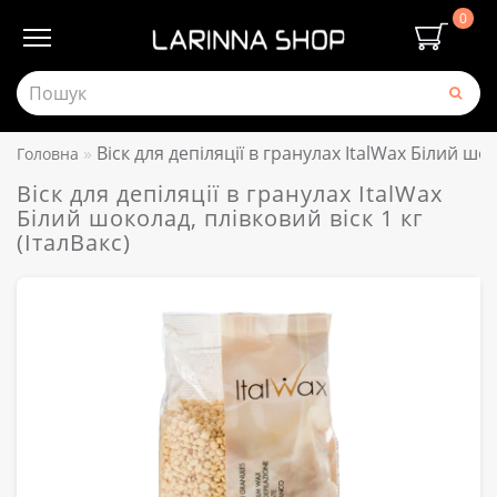
0
Віск для депіляції в гранулах ItalWax Білий шок
Головна
Віск для депіляції в гранулах ItalWax
Білий шоколад, плівковий віск 1 кг
(ІталВакс)