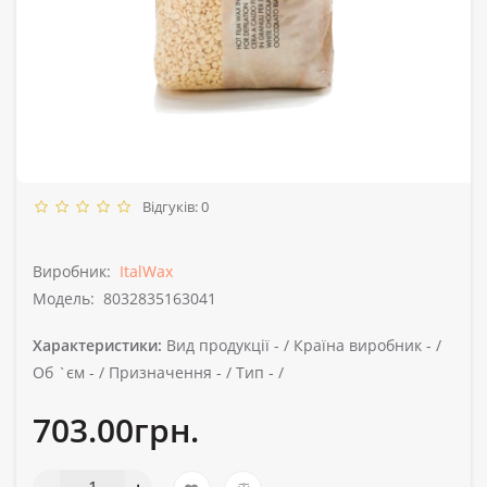
Відгуків: 0
Виробник:
ItalWax
Модель:
8032835163041
Характеристики:
Вид продукції -
/
Країна виробник -
/
Об `єм -
/
Призначення -
/
Тип -
/
703.00грн.