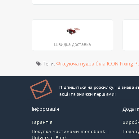
Швидка доставка
Теги:
Фіксуюча пудра біла ICON Fixing P
Підпишіться на розсилку, і дізнавай
акції та знижки першими!
Інформація
Додат
Гарантія
Вироб
Покупка частинами monobank |
Подару
Universal Bank