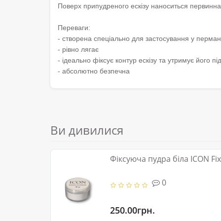
Поверх припудреного ескізу наноситься первинна 
Переваги:
- створена спеціально для застосування у перма
- рівно лягає
- ідеально фіксує контур ескізу та утримує його пі
- абсолютно безпечна
Ви дивилися
Фіксуюча пудра біла ICON Fi
0
250.00грн.