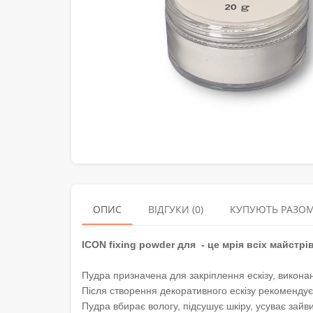
ОПИС
ВІДГУКИ (0)
КУПУЮТЬ РАЗО
ICON fixing powder для - це мрія всіх майстрі
Пудра призначена для закріплення ескізу, викона
Після створення декоративного ескізу рекомендуєт
Пудра вбирає вологу, підсушує шкіру, усуває зайви