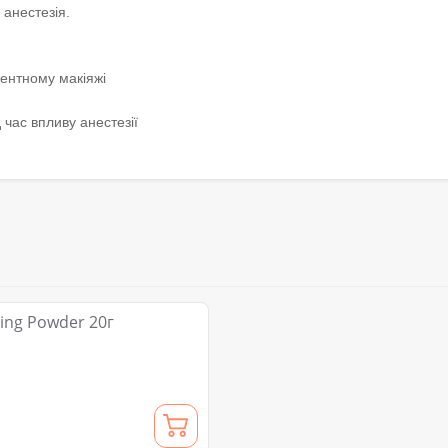
анестезія.
нентному макіяжі
д час впливу анестезії
xing Powder 20г