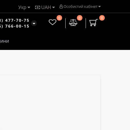
Особистий кабінет
Укр
UAH
0
0
0
3) 477-70-75
6) 766-00-15
ини