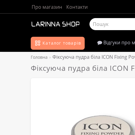
Про магазин
Контакти
Відгуки про 
Каталог товарів
Фіксуюча пудра біла ICON Fixing P
Головна
Фіксуюча пудра біла ICON F