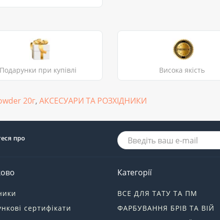
Подарунки при купівлі
Висока якість
owder 20г
,
АКСЕСУАРИ ТА РОЗХІДНИКИ
теся про
ково
Категорії
ники
ВСЕ ДЛЯ ТАТУ ТА ПМ
нкові сертифікати
ФАРБУВАННЯ БРІВ ТА ВІЙ