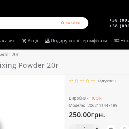
+38 (09
знайти
+38 (09
магазин
Акції
Подарункові сертифікати
Нов
owder 20г
ixing Powder 20г
Відгуків: 0
Виробник:
ICON
Модель:
2062111447189
250.00грн.