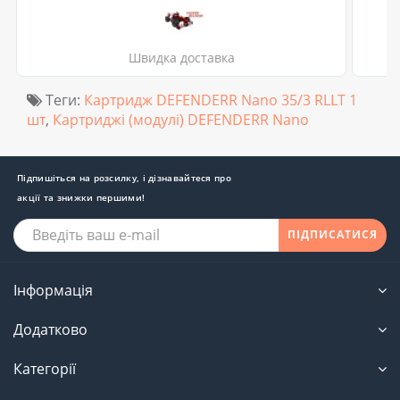
Швидка доставка
Теги:
Картридж DEFENDERR Nano 35/3 RLLT 1
шт
,
Картриджі (модулі) DEFENDERR Nano
Підпишіться на розсилку, і дізнавайтеся про
акції та знижки першими!
ПІДПИСАТИСЯ
Інформація
Додатково
Категорії