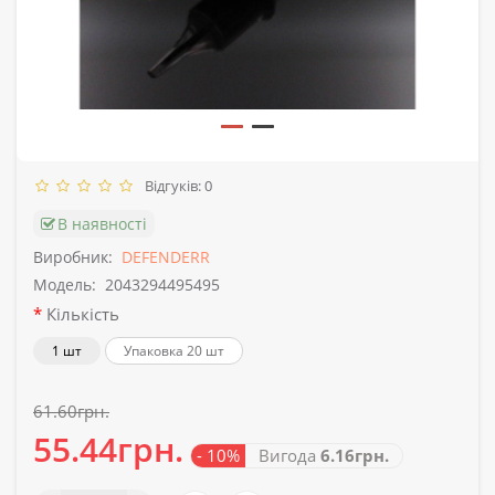
Відгуків: 0
В наявності
Виробник:
DEFENDERR
Модель:
2043294495495
Кількість
1 шт
Упаковка 20 шт
61.60грн.
55.44грн.
- 10%
Вигода
6.16грн.