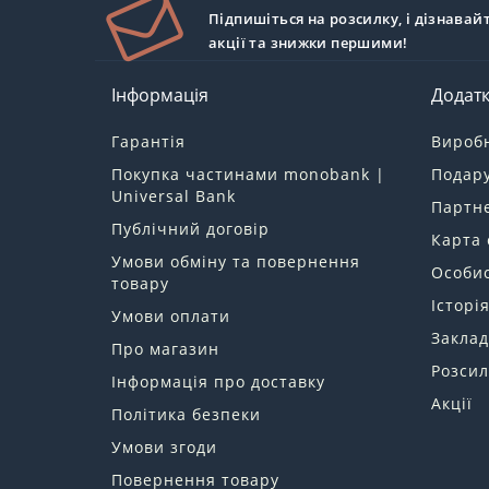
Підпишіться на розсилку, і дізнавай
акції та знижки першими!
Інформація
Додат
Гарантія
Вироб
Покупка частинами monobank |
Подару
Universal Bank
Партн
Публічний договір
Карта 
Умови обміну та повернення
Особис
товару
Історі
Умови оплати
Заклад
Про магазин
Розсил
Інформація про доставку
Акції
Політика безпеки
Умови згоди
Повернення товару