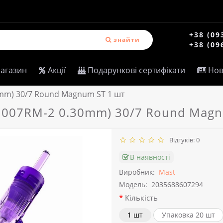
+38 (09
знайти
+38 (09
магазин
Акції
Подарункові сертифікати
Нов
0mm) 30/7 Round Magnum ST 1 шт
(1007RM-2 0.30mm) 30/7 Round Magn
Відгуків: 0
В наявності
Виробник:
Mast
Модель:
2035688607294
Кількість
1 шт
Упаковка 20 шт