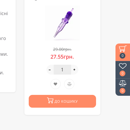
існі
ого
29.00грн.
ими.
0
27.55грн.
и.
0
0
ДО КОШИКУ