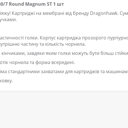
30/7 Round Magnum ST 1 шт
кіяжу! Картриджі на мембрані від бренду Dragonhawk. Сум
учками.
ластичності голки. Корпус картриджа прозорого пурпурн
утрішню частину та кількість чорнила.
 кінчиками, завдяки яким голки можуть бути більш стійк
тік чорнила та форма всередині.
усіма стандартними захватами для картриджів та машинам
ковку.