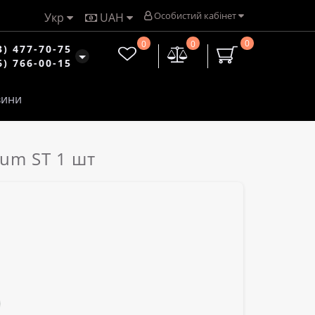
Особистий кабінет
Укр
UAH
0
0
0
3) 477-70-75
6) 766-00-15
ини
um ST 1 шт