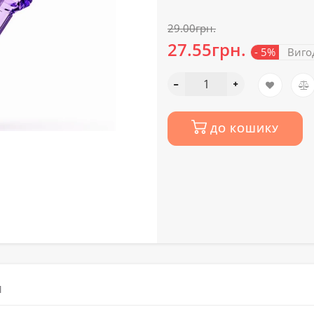
29.00грн.
27.55грн.
- 5%
Виго
ДО КОШИКУ
М