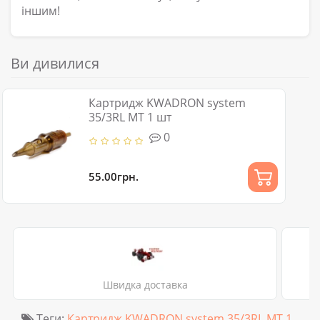
іншим!
Ви дивилися
Картридж KWADRON system
35/3RL MT 1 шт
0
55.00грн.
Швидка доставка
Теги:
Картридж KWADRON system 35/3RL MT 1