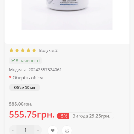
Відгуків: 2
В наявності
Модель:
20242557524061
Оберіть об'єм
Об'єм 50 мл
585.00грн.
555.75грн.
- 5%
Вигода
29.25грн.