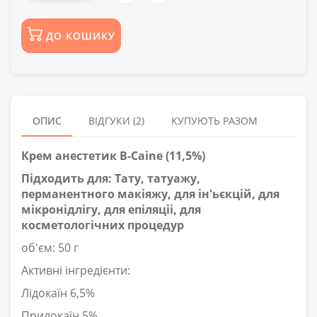
ДО КОШИКУ
ОПИС
ВІДГУКИ (2)
КУПУЮТЬ РАЗОМ
Крем анестетик B-Caine (11,5%)
Підходить для: Тату, татуажу,
перманентного макіяжу, для ін'ьєкцій, для
мікронідлігу, для епіляціі, для
косметологічних процедур
об'єм: 50 г
Активні інгредієнти:
Лідокаїн 6,5%
Прилокаїн 5%