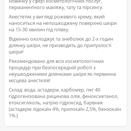
новинку у сфері косметологічних послуг,
перманентного макіяжу, тату та пірсингу.
Анестетик у вигляді рожевого крему, який
наноситься на непошкоджену поверхню шкіри
на 15-30 хвилин під плівку.
Відмінно охолоджує та знеболює до 2-х годин
ділянку шкіри, не призводить до припухлості
шкіри!
Рекомендовано для всіх косметологічних
процедур при безпосередній роботі з
неушкодженими ділянками шкіри як первинна
місцева анестезія!
Склад: вода, астадерм, карбомер, пег 40
гідрогенізована рицинова олія, феноксиетанол,
етоксигліколь, натрію гідроксид, барвник
(астадерм лідокаїн 4%, прилокаїн 2,5%, бензокаїн
1%.)