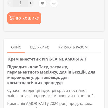
ДО КОШИКУ
ОПИС
ВІДГУКИ (4)
КУПУЮТЬ РАЗОМ
Крем анестетик PINK-CAINE AMOR-FATI
Підходить для: Тату, татуажу,
перманентного макіяжу, для ін'ьєкцій, для
мікронідлігу, для епіляціі, для
косметологічних процедур
Сучасні тенденції індустрії краси постійно
змінюються і водночас змінюється технології.
Компанія AMOR-FATI у 2024 році представила