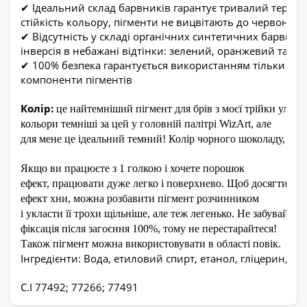
✔ Ідеальний склад барвників гарантує тривалий термін
стійкість кольору, пігменти не вицвітають до червоного
✔ Відсутність у складі органічних синтетичних барвник
інверсія в небажані відтінки: зелений, оранжевий та ін.
✔ 100% безпека гарантується використанням тільки сх
компоненти пігментів
Колір:
це найтемніший пігмент для брів з моєї трійки улюб
кольори темніші за цей у головній палітрі WizArt, але
для мене це ідеальний темний! Колір чорного шоколаду, глиб
Якщо ви працюєте з 1 голкою і хочете порошок
ефект, працювати дуже легко і поверхнево. Щоб досягти
ефект хни, можна розбавити пігмент розчинником
і укласти її трохи щільніше, але теж легенько. Не забувайте,
фіксація після загоєння 100%, тому не перестарайтеся!
Також пігмент можна використовувати в області повік.
Інгредієнти:
 Вода, етиловий спирт, етанол, гліцерин, гл
C.I 77492; 77266; 77491