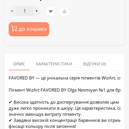
ДО КОШИКУ
ОПИС
ХАРАКТЕРИСТИКИ
ВІДГУКИ (0)
КУПУ
FAVORED BY — це унікальна серія пігментів WizArt, спец
Пігмент WizArt FAVORED BY Olga Nesmiyan №1 для брів :
✔ Висока здатність до диспергування дозволяє цим піг
дуже легко проникати в шкіру. Ця характеристика, серед
значно зменшує витрату пігменту.
✔ Завдяки високій концентрації барвників ви отримаєт
фіксації кольору після загоєння!