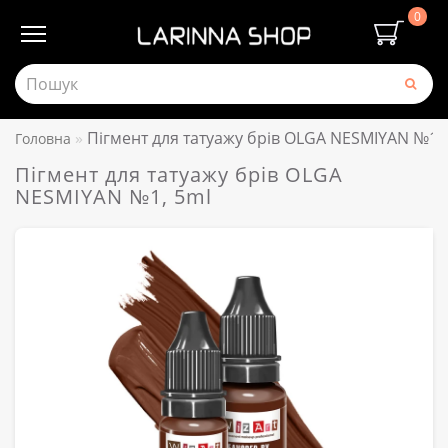
0
Пігмент для татуажу брів OLGA NESMIYAN №1,
Головна
Пігмент для татуажу брів OLGA
NESMIYAN №1, 5ml