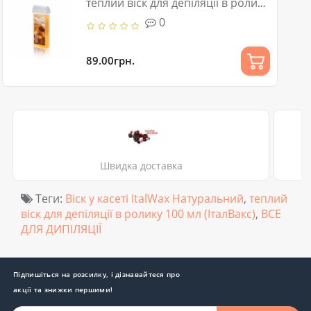
теплий віск для депіляції в ролику
100 мл (ІталВакс)
0
89.00грн.
Швидка доставка
Теги:
Віск у касеті ItalWax Натуральний
,
теплий
віск для депіляції в ролику 100 мл (ІталВакс)
,
ВСЕ
ДЛЯ ДИПІЛЯЦІЇ
Підпишіться на розсилку, і дізнавайтеся про
акції та знижки першими!