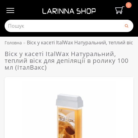
0
Віск у касеті ItalWax Натуральний, теплий віск 
Головна
Віск у касеті ItalWax Натуральний,
теплий віск для депіляції в ролику 100
мл (ІталВакс)