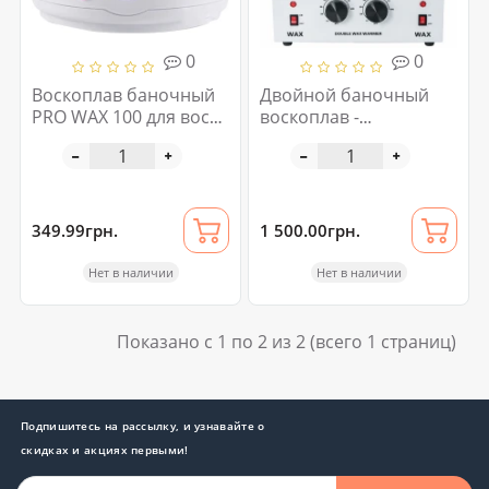
0
0
Воскоплав баночный
Двойной баночный
PRO WAX 100 для воска
воскоплав -
в гранулах
нагреватель для воска
и парафина на 2 чаши
349.99грн.
1 500.00грн.
Нет в наличии
Нет в наличии
Показано с 1 по 2 из 2 (всего 1 страниц)
Подпишитесь на рассылку, и узнавайте о
скидках и акциях первыми!