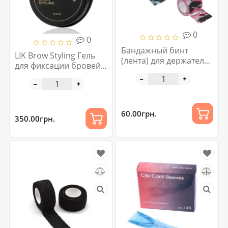
0
0
Бандажный бинт
LIK Brow Styling Гель
(лента) для держателя
для фиксации бровей
тату машинки в
30 г
ассортименте
60.00грн.
350.00грн.