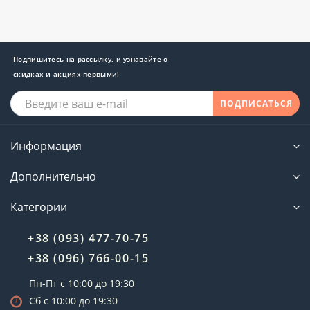
перманентного макияжа
отменного качества,
которые полностью отвечают профессиональным
требованиям и помогут правильно организовать
рабочий процесс.
Подпишитесь на рассылку, и узнавайте о
скидках и акциях первыми!
Мастеру для успешной работы необходимо немало
предметов, минимальный набор:
ПОДПИСАТЬСЯ
аппарат для нанесения контуров и
растушевок - профессиональные модели
Информация
представлены на нашем сайте
пигменты - полная гамма цветов и оттенков
Дополнительно
от ведущего производителя в каталоге сайта
иглы для нанесения - для безопасности
Категории
здоровья клиента используются только
одноразовые, у нас предлагаются к продаже
+38 (093) 477-70-75
стерильные иглы для нанесения контура и
+38 (096) 766-00-15
растушевки, а также колпачки к ним
инструменты для создания эскизов –
Пн-Пт с 10:00 до 19:30
трафареты, линейки-трафареты,
Сб с 10:00 до 19:30
тренировочные коврики, маркеры, наборы