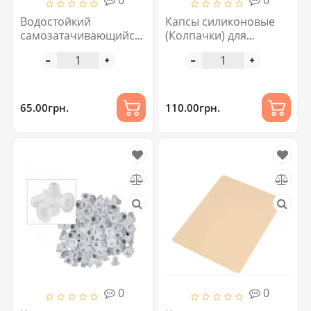
0
0
Водостойкий
Капсы силиконовые
самозатачивающийся
(Колпачки) для
карандаш для бровей
смешивания
с ниткой в
пигментов №13 100 шт
ассортименте
65.00грн.
110.00грн.
0
0