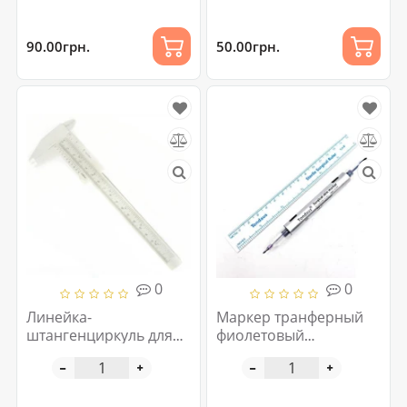
90.00грн.
50.00грн.
0
0
Линейка-
Маркер транферный
штангенциркуль для
фиолетовый
бровей
хирургтческий