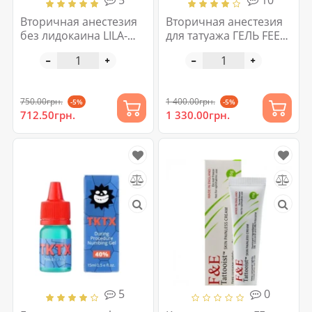
5
10
Вторичная анестезия
Вторичная анестезия
без лидокаина LILA-
для татуажа ГЕЛЬ FEEL
caine AMOR-FATI
BETTER NOW 30 мл
750.00грн.
1 400.00грн.
-5%
-5%
712.50грн.
1 330.00грн.
5
0