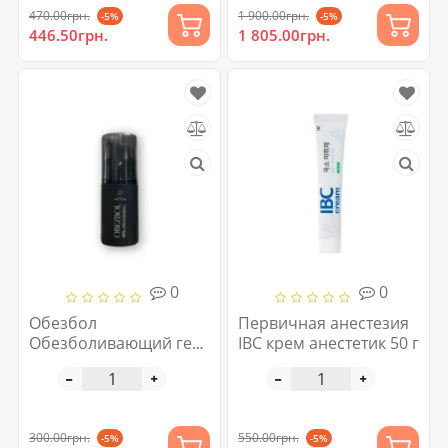
470.00грн.
1 900.00грн.
-5%
-5%
446.50грн.
1 805.00грн.
0
0
Обезбол
Первичная анестезия
Обезболивающий гель
IBC крем анестетик 50 г
Dr.Gritz Obezbol
300.00грн.
550.00грн.
-5%
-5%