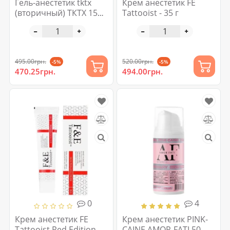
Гель-анестетик tktx
Крем анестетик FE
(вторичный) ТКТХ 15
Tattooist - 35 г
мл
495.00грн.
520.00грн.
-5%
-5%
470.25грн.
494.00грн.
0
4
Крем анестетик FE
Крем анестетик PINK-
Tattooist Red Edition –
CAINE AMOR-FATI 50