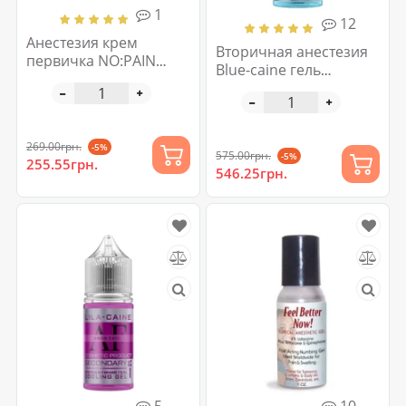
1
12
Анестезия крем
Вторичная анестезия
первичка NO:PAIN
Blue-caine гель
VESPER
анестетик AMOR-FATI
30 мл
269.00грн.
-5%
575.00грн.
-5%
255.55грн.
546.25грн.