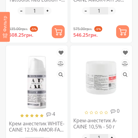
35 г
грам
Фильтр
535.00грн.
575.00грн.
-5%
-5%
508.25грн.
546.25грн.
0
4
Крем-анестетик A-
Крем анестетик WHITE-
CAINE 10,5% - 50 г
CAINE 12.5% AMOR-FATI
50 грам