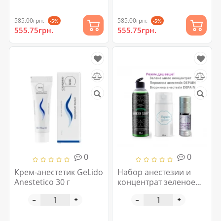
585.00грн.
585.00грн.
-5%
-5%
555.75грн.
555.75грн.
0
0
Крем-анестетик GeLido
Набор анестезии и
Anestetico 30 г
концентрат зеленое
мыло для татуажа 250
мл