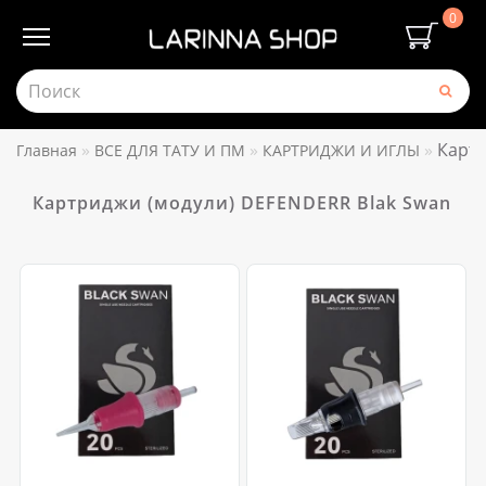
0
Картр
Главная
ВСЕ ДЛЯ ТАТУ И ПМ
КАРТРИДЖИ И ИГЛЫ
Картриджи (модули) DEFENDERR Blak Swan