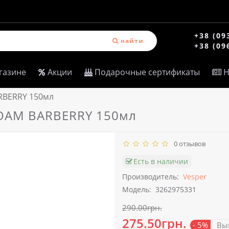
+38 (09
найти
+38 (09
газине
Акции
Подарочные сертификаты
Н
RBERRY 150мл
FOAM BARBERRY 150мл
0 отзывов
Есть в наличии
Производитель:
Vesper
Модель:
3262975331
290.00грн.
275.50грн.
- 5%
Выг