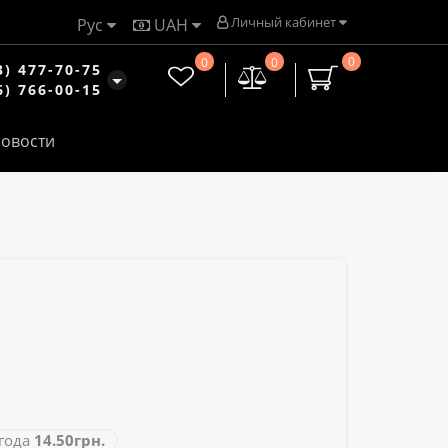
Личный кабинет
Рус
UAH
0
0
0
3) 477-70-75
6) 766-00-15
овости
ода
14.50грн.