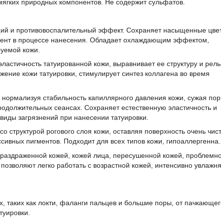
 мягких природных компонентов. Не содержит сульфатов.
ий и противовоспалительный эффект. Сохраняет насыщенные цве
гмент в процессе нанесения. Обладает охлаждающим эффектом,
уемой кожи.
ластичность татуированной кожи, выравнивает ее структуру и рел
ение кожи татуировки, стимулирует синтез коллагена во время
 нормализуя стабильность капиллярного давления кожи, сужая пор
родолжительных сеансах. Сохраняет естественную эластичность и
виды загрязнений при нанесении татуировки.
о структурой рогового слоя кожи, оставляя поверхность очень чист
сивных пигментов. Подходит для всех типов кожи, гипоаллергенна.
и раздраженной кожей, кожей лица, пересушенной кожей, проблемн
 позволяют легко работать с возрастной кожей, интенсивно увлажня
, таких как локти, фаланги пальцев и большие поры, от пачкающег
туировки.