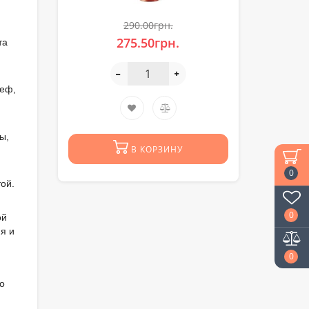
290.00грн.
275.50грн.
та
ьеф,
ы,
В КОРЗИНУ
0
ой.
0
ой
я и
0
о