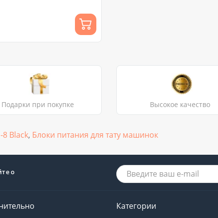
Подарки при покупке
Высокое качество
-8 Black
,
Блоки питания для тату машинок
йте о
нительно
Категории