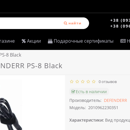
+38 (09
найти
+38 (09
газине
Акции
Подарочные сертификаты
Н
S-8 Black
ENDERR PS-8 Black
0 отзывов
Есть в наличии
Производитель:
DEFENDERR
Модель:
2010962230351
Характеристики:
Вид продукц