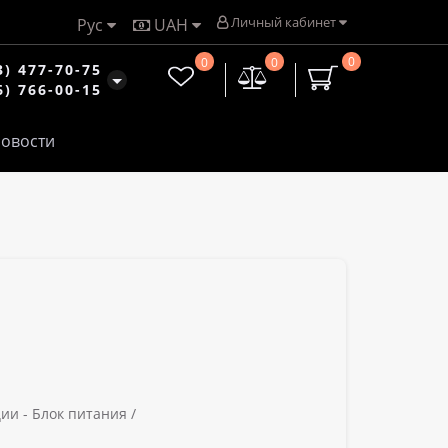
Личный кабинет
Рус
UAH
0
0
0
3) 477-70-75
6) 766-00-15
овости
ии -
Блок питания /