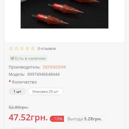
0 отзывов
Есть в наличии
Производитель:
DEFENDERR
Модель:
89974946648444
Количество
1 шт
Упаковка 20 шт
52.80грн.
47.52грн.
- 10%
Выгода
5.28грн.