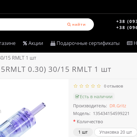
+38 (09
найти
+38 (09
газине
Акции
Подарочные сертификаты
Н
30/15 RMLT 1 шт
15RMLT 0.30) 30/15 RMLT 1 шт
0 отзывов
Есть в наличии
Производитель:
DR.Gritz
Модель:
135434154599221
Количество
1 шт
Упаковка 20 шт