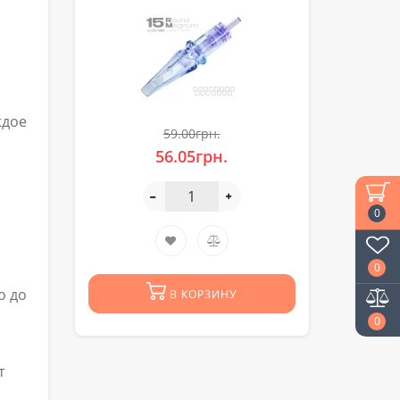
ждое
59.00грн.
56.05грн.
0
0
о до
В КОРЗИНУ
0
т