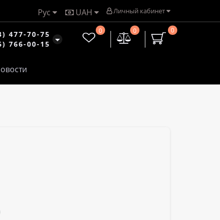
Личный кабинет
Рус
UAH
0
0
0
3) 477-70-75
6) 766-00-15
овости