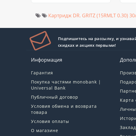
Картридж DR. GRITZ (15RMLT 0.30) 30
Подпишитесь на рассылку, и узнава
скидках и акциях первыми!
Информация
Допол
Гарантия
Произ
Покупка частями monobank |
Подар
Universal Bank
Партн
Публичный договор
Карта 
Условия обмена и возврата
Личны
товара
Истори
Условия оплаты
Заклад
О магазине