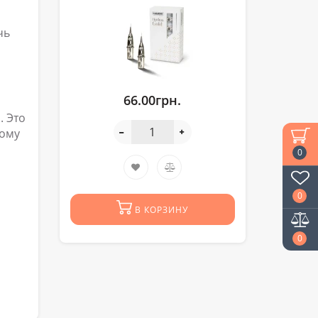
чь
66.00грн.
. Это
тому
0
0
В КОРЗИНУ
0