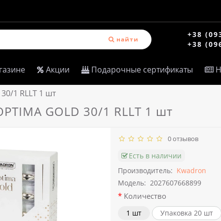
+38 (09
найти
+38 (09
газине
Акции
Подарочные сертификаты
Н
0/1 RLLT 1 шт
PTIMA GOLD 30/1 RLLT 1 шт
0 отзывов
Есть в наличии
Производитель:
Kwadron
Модель:
2027607668899
Количество
1 шт
Упаковка 20 шт