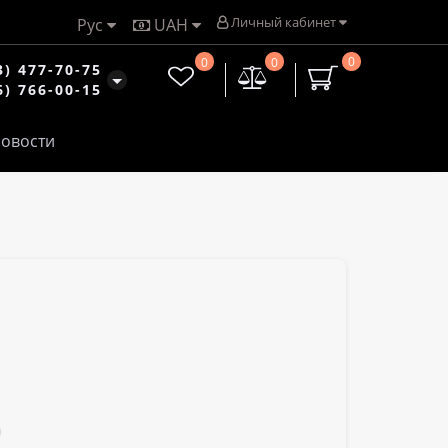
Личный кабинет
Рус
UAH
0
0
0
3) 477-70-75
6) 766-00-15
овости