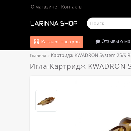
О магазине
Контакты
Отзывы о ма
Каталог товаров
Картридж KWADRON System 25/9 R
Главная
Игла-Картридж KWADRON Sy