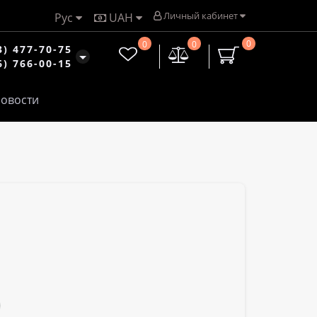
Личный кабинет
Рус
UAH
0
0
0
3) 477-70-75
6) 766-00-15
овости