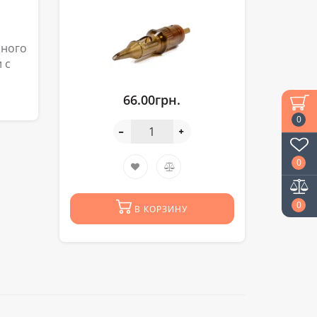
чного
 с
66.00грн.
0
0
0
В КОРЗИНУ