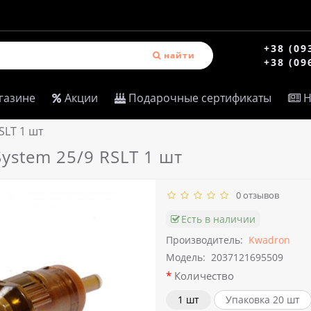
+38 (09
найти
+38 (09
газине
Акции
Подарочные сертификаты
Н
SLT 1 шт
stem 25/9 RSLT 1 шт
0 отзывов
Есть в наличии
Производитель:
Kwadron
Модель:
2037121695509
Количество
1 шт
Упаковка 20 шт