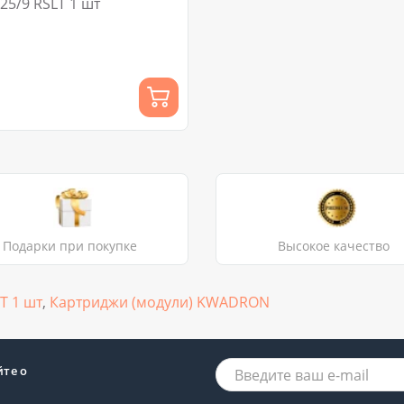
5/9 RSLT 1 шт
Подарки при покупке
Высокое качество
T 1 шт
,
Картриджи (модули) KWADRON
йте о