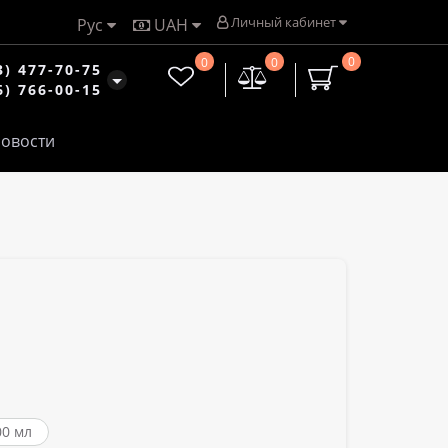
Личный кабинет
Рус
UAH
0
0
0
3) 477-70-75
6) 766-00-15
овости
0 мл