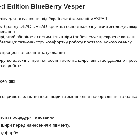
d Edition BlueBerry Vesper
іну для татуювання від Української компанії VESPER.
 бренду DEAD DREAD Крем на основі вазеліну, який зволожує шкір
уювання.
, який зберігає еластичність шкіри і забезпечує прекрасне ковзанн
абезпечує тату-майстру комфортну роботу протягом усього сеансу.
в процесі нанесення татуювання.
ру до вазеліну, при нанесенні його на шкіру, він стає ідеально проз
час роботи.
ючу дію.
и сприяють еластичності шкіри та зменшення почервоніння та боль
я всієї процедури татювання.
ю шкіри перед нанесенням пігменту.
ву фарбу.