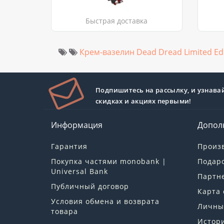
Быстрая доставка
Крем-вазелин Dead Dread Limited Edi
Подпишитесь на рассылку, и узнава
скидках и акциях первыми!
Информация
Допол
Гарантия
Произ
Покупка частями monobank |
Подар
Universal Bank
Партн
Публичный договор
Карта 
Условия обмена и возврата
Личны
товара
Истори