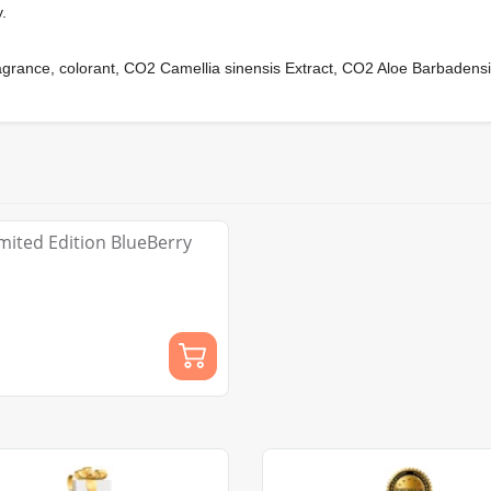
.
fragrance, colorant, CO2 Camellia sinensis Extract, CO2 Aloe Barbadens
ited Edition BlueBerry