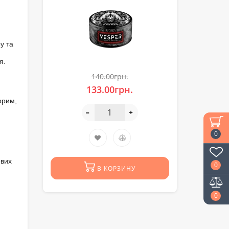
у та
я.
140.00грн.
133.00грн.
орим,
0
ових
0
В КОРЗИНУ
0