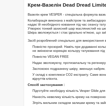
Крем-Вазелін Dead Dread Limite
Вазелін крем VESPER - спеціальна формула вазел
Колаборація виконана з майстром та амбасадором
надає їй необхідного ковзання під час сеансу тат
Утворює тонкий захисний шар маслянистий на шкірі
Шкіра зволожується і стає ідеально м'якою, що з
Засіб розроблений спеціально для використання 
Повністю прозорий. Навіть при додаванні кольо
не змінюючи корекцію кольору татуювання під 
Повністю VEGAN FREE
Надає зволожуючу, протизапальну та регенеру
Заспокоює подразнену шкіру, зменшує набряк.
У складі є комплекси CO2 екстракту. Саме вон
відчуттів клієнта.
Спосіб застосування :
Підготуйте необхідну кількість Vesper Glide дл
Нанесіть невелику кількість крему на поверхн
Зітріть мильним складом залишки крему та зай