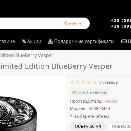
+38 (09
найти
+38 (09
газине
Акции
Подарочные сертификаты
Н
dition BlueBerry Vesper
mited Edition BlueBerry Vesper
0 отзывов
Есть в наличии
Производитель:
Vesper
Модель:
583843483
Выберете объём
Объем 50 мл
Объем 30