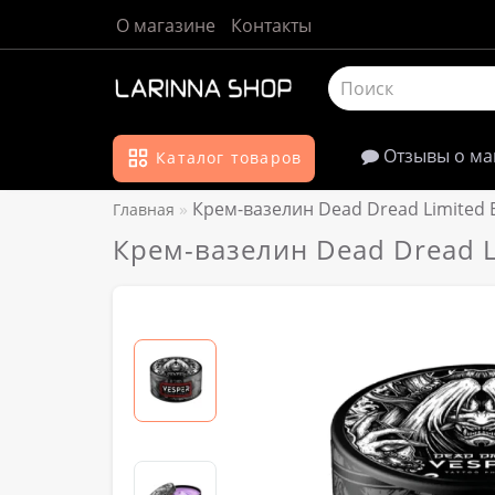
О магазине
Контакты
Отзывы о ма
Каталог товаров
Крем-вазелин Dead Dread Limited E
Главная
Крем-вазелин Dead Dread Li