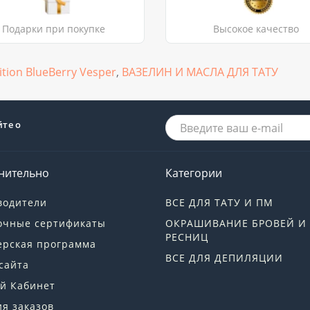
Подарки при покупке
Высокое качество
tion BlueBerry Vesper
,
ВАЗЕЛИН И МАСЛА ДЛЯ ТАТУ
йте о
нительно
Категории
водители
ВСЕ ДЛЯ ТАТУ И ПМ
очные сертификаты
ОКРАШИВАНИЕ БРОВЕЙ И
РЕСНИЦ
ерская программа
ВСЕ ДЛЯ ДЕПИЛЯЦИИ
сайта
й Кабинет
я заказов