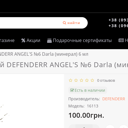
+38 (09
найти
+38 (09
газине
Акции
Подарочные сертификаты
Н
NDERR ANGEL'S №6 Darla (минерал) 6 мл
й DEFENDERR ANGEL'S №6 Darla (ми
0 отзывов
Есть в наличии
Производитель:
DEFENDERR
Модель:
16113
100.00грн.