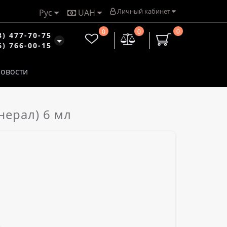
Личный кабинет
Рус
UAH
0
0
0
3) 477-70-75
6) 766-00-15
овости
нерал) 6 мл