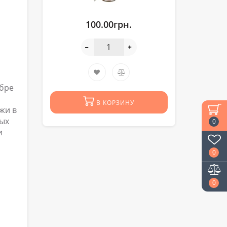
100.00грн.
бре
В КОРЗИНУ
жи в
ных
0
и
0
0