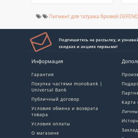
Пигмент для татуажа бровей DEFEND
Подпишитесь на рассылку, и узнава
скидках и акциях первыми!
Информация
Допол
Гарантия
Произ
Покупка частями monobank |
Подар
Universal Bank
Партн
Публичный договор
Карта 
Условия обмена и возврата
Личны
товара
Истори
Условия оплаты
Заклад
О магазине