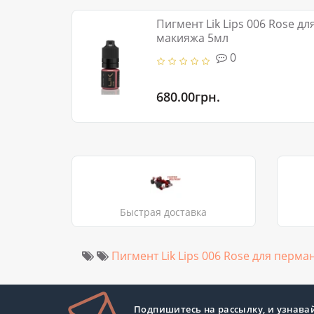
Пигмент Lik Lips 006 Rose д
макияжа 5мл
0
680.00грн.
Быстрая доставка
Пигмент Lik Lips 006 Rose для перм
Подпишитесь на рассылку, и узнава