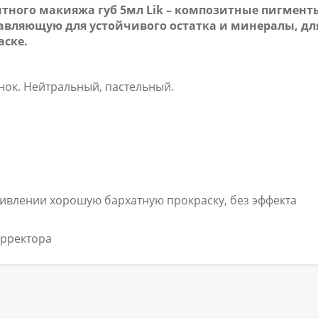
ентного макияжа губ 5мл Lik – композитные пигмент
тавляющую для устойчивого остатка и минералы, дл
аске.
нок. Нейтральный, пастельный.
ивлении хорошую бархатную прокраску, без эффекта
орректора