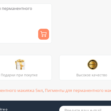
ля перманентного
Подарки при покупке
Высокое качество
анентного макияжа 5мл
,
Пигменты для перманентного мак
йте о