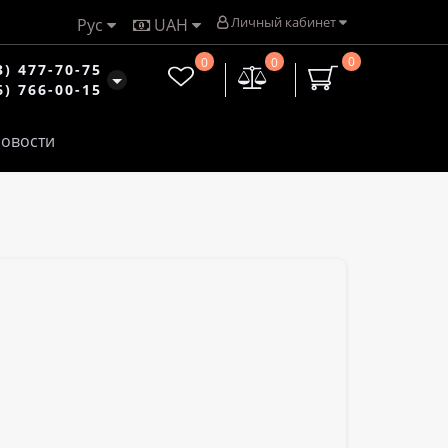
Личный кабинет
Рус
UAH
0
0
0
3) 477-70-75
6) 766-00-15
овости