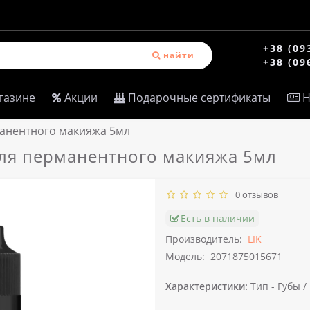
+38 (09
найти
+38 (09
газине
Акции
Подарочные сертификаты
Н
рманентного макияжа 5мл
 для перманентного макияжа 5мл
0 отзывов
Есть в наличии
Производитель:
LIK
Модель:
2071875015671
Характеристики:
Тип -
Губы /