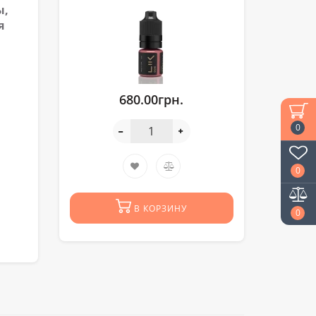
ы,
я
680.00грн.
0
0
В КОРЗИНУ
0