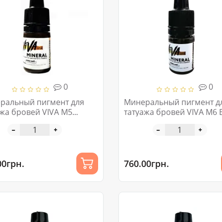
0
0
ральный пигмент для
Минеральный пигмент д
ажа бровей VIVA M5
татуажа бровей VIVA M6 B
sso 6ml
Coffee 6ml
00грн.
760.00грн.