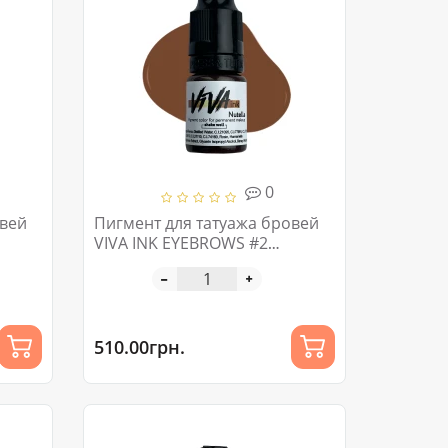
0
овей
Пигмент для татуажа бровей
VIVA INK EYEBROWS #2
NUTELLA 4-6 ML
510.00грн.