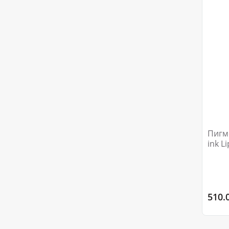
Пигме
ink L
510.