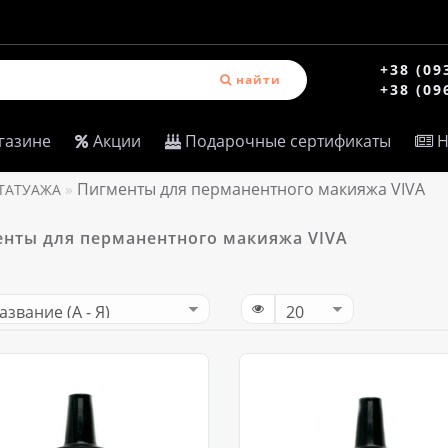
+38 (09
найти
+38 (09
газине
Акции
Подарочные сертификаты
Н
Пигменты для перманентного макияжа VIVA
ТАТУАЖА
нты для перманентного макияжа VIVA