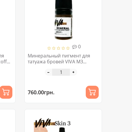
0
ля
Минеральный пигмент для
offee
татуажа бровей VIVA M3
chestnut 6ml
760.00грн.