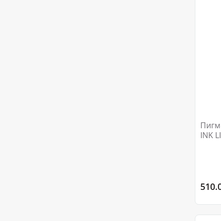
Пигме
INK 
510.