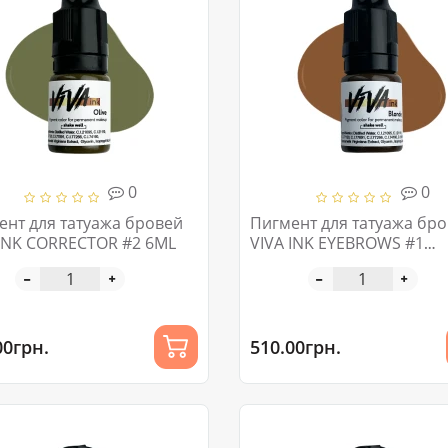
0
0
ент для татуажа бровей
Пигмент для татуажа бр
 INK CORRECTOR #2 6ML
VIVA INK EYEBROWS #1
BLONDE 4-6ML
00грн.
510.00грн.