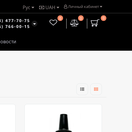
Личный кабинет
Рус
UAH
0
0
0
3) 477-70-75
6) 766-00-15
овости