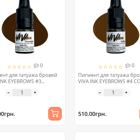
0
0
ент для татуажа бровей
Пигмент для татуажа бр
 INK EYEBROWS #3
VIVA INK EYEBROWS #4 C
OLATE 4-6ML
4-6ML
00грн.
510.00грн.