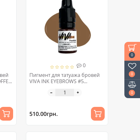
0
0
0
овей
Пигмент для татуажа бровей
OFFEE
VIVA INK EYEBROWS #5
HAZELNUT 4-6ML
0
510.00грн.