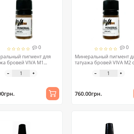
0
0
ральный пигмент для
Минеральный пигмент д
ажа бровей VIVA M1
татуажа бровей VIVA M2 c
el 6ml
6ml
00грн.
760.00грн.