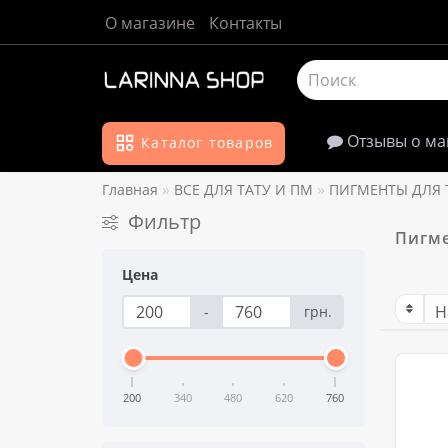
О магазине
Контакты
Отзывы о ма
Каталог товаров
Главная
ВСЕ ДЛЯ ТАТУ И ПМ
ПИГМЕНТЫ ДЛЯ 
Фильтр
Пигме
Цена
-
грн.
200
340
480
620
760