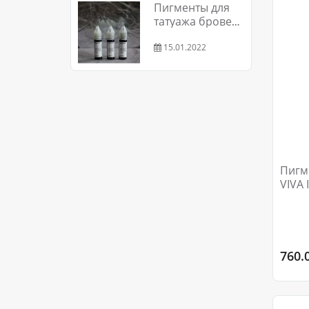
Пигменты для
татуажа бровей
и губ
15.01.2022
Пигм
VIVA 
6ML
760.