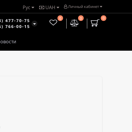
Личный кабинет
Рус
UAH
0
0
0
3) 477-70-75
6) 766-00-15
овости