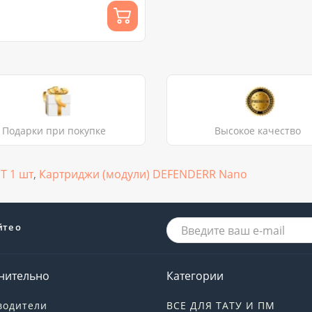
Подарки при покупке
Высокое качество
T 1 шт
,
Картриджи (модули) DEFENDERR Nano
йте о
нительно
Категории
водители
ВСЕ ДЛЯ ТАТУ И ПМ