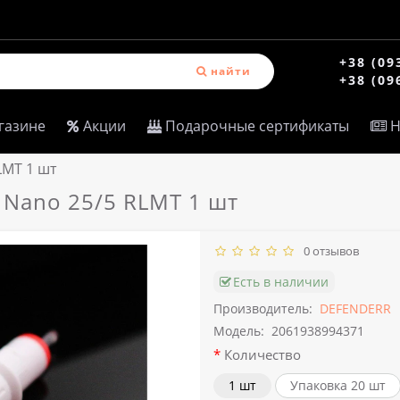
+38 (09
найти
+38 (09
газине
Акции
Подарочные сертификаты
Н
LMT 1 шт
Nano 25/5 RLMT 1 шт
0 отзывов
Есть в наличии
Производитель:
DEFENDERR
Модель:
2061938994371
Количество
1 шт
Упаковка 20 шт