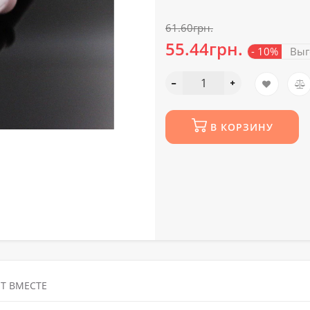
61.60грн.
55.44грн.
- 10%
Выг
В КОРЗИНУ
Т ВМЕСТЕ