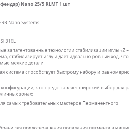
фендэр) Nano 25/5 RLMT 1 шт
RR Nano Systems.
SI 316L
е запатентованные технологии стабилизации иглы «Z –
стема, стабилизирует иглу и дает идеально ровный ход, что
мые мелкие детали.
нная система способствует быстрому набору и равномерн
й конфигурации, что предоставляет широкий выбор для р
зличных зонах:
для самых требовательных мастеров Перманентного
брану для предотвращения попадания пигмента в маши