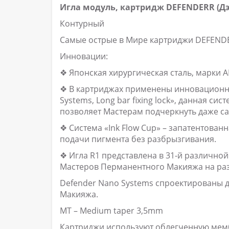
Игла модуль, картридж DEFENDERR (Дэ
Контурный
Самые острые в Мире картриджи DEFENDE
Инновации:
❖ Японская хирургическая сталь, марки AI
❖ В картриджах применены инновационны
Systems, Long bar fixing lock», данная си
позволяет Мастерам подчеркнуть даже са
❖ Система «Ink Flow Cup» – запатентова
подачи пигмента без разбрызгивания.
❖ Игла R1 представлена в 31-й различно
Мастеров Перманентного Макияжа на ра
Defender Nano Systems спроектированы 
Макияжа.
MT – Medium taper 3,5mm
Картриджи используют облегченную мем