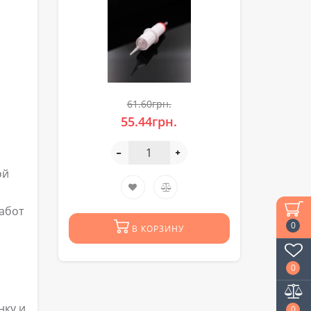
61.60грн.
55.44грн.
ой
абот
0
В КОРЗИНУ
0
нку и
0