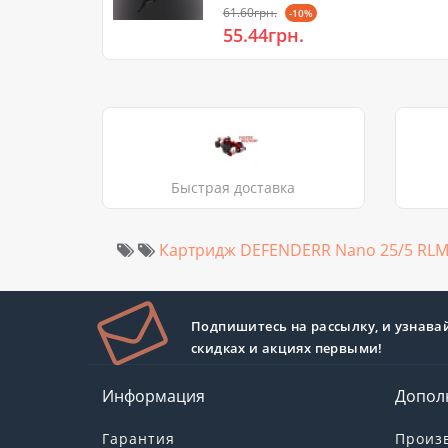
61.60грн.
-10%
55.44грн.
Быстрая доставка
Картридж DEFENDERR Nano 25/5 RLM
Подпишитесь на рассылку, и узнава
скидках и акциях первыми!
Информация
Допол
Гарантия
Произ