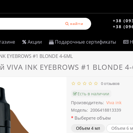
+38 (09
найти
+38 (09
газине
Акции
Подарочные сертификаты
Н
 INK EYEBROWS #1 BLONDE 4-6ML
ей VIVA INK EYEBROWS #1 BLONDE 4
0 отзывов
Есть в наличии
Производитель:
Viva ink
Модель:
2006418813339
Выберете объём
Объем 4 мл
Объем 6 м