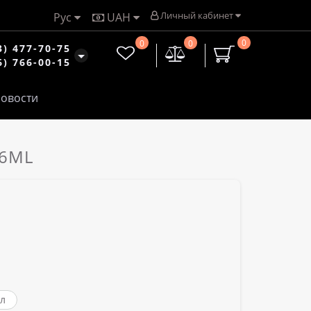
Личный кабинет
Рус
UAH
0
0
0
3) 477-70-75
6) 766-00-15
овости
-6ML
л