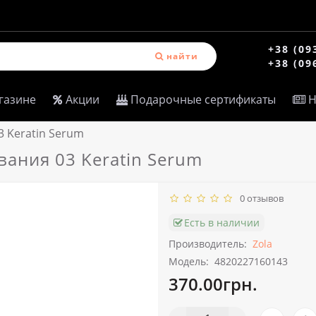
+38 (09
найти
+38 (09
газине
Акции
Подарочные сертификаты
Н
 Keratin Serum
ания 03 Keratin Serum
0 отзывов
Есть в наличии
Производитель:
Zola
Модель:
4820227160143
370.00грн.