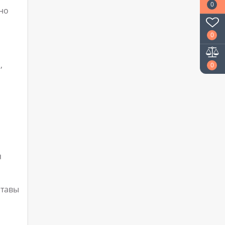
0
но
0
,
0
я
ставы