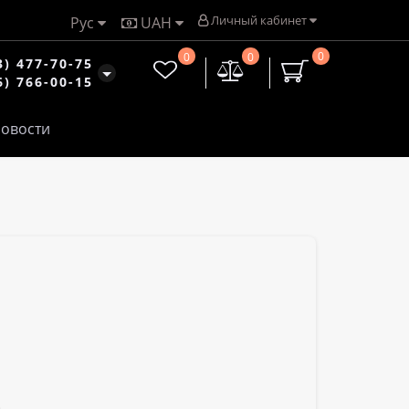
Личный кабинет
Рус
UAH
0
0
0
3) 477-70-75
6) 766-00-15
овости