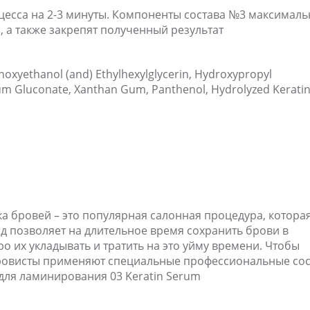
цесса на 2-3 минуты. Компоненты состава №3 максималь
а, а также закрепят полученный результат
enoxyethanol (and) Ethylhexylglycerin, Hydroxypropyl
 Gluconate, Xanthan Gum, Panthenol, Hydrolyzed Keratin
 бровей – это популярная салонная процедура, котора
д позволяет на длительное время сохранить брови в
ро их укладывать и тратить на это уйму времени. Чтобы
бровисты применяют специальные профессиональные со
для ламинирования 03 Keratin Serum