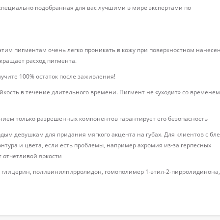
 специально подобранная для вас лучшими в мире экспертами по
этим пигментам очень легко проникать в кожу при поверхностном нанесе
окращает расход пигмента.
учите 100% остаток после заживления!
йкость в течение длительного времени. Пигмент не «уходит» со временем
анием только разрешенных компонентов гарантирует его безопасность
дым девушкам для придания мягкого акцента на губах. Для клиентов с бл
онтура и цвета, если есть проблемы, например ахромия из-за герпесных
т отчетливой яркости
н, глицерин, поливинилпирролидон, гомополимер 1-этил-2-пирролидинона,