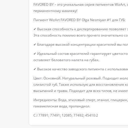
FAVORED BY – это уникальная серия пигментов WizArt,
перманентному макияжу!
Пигмент WizArt FAVORED BY Olga Nesmiyan #1 для ГУБ:
✔ Высокая способность к диспергированию позволяет 
Эта способность помимо всего прочего значительно с
✔ Благодаря высокой концентрации красителей вы пол
✔ Идеальный состав красителей гарантирует цветосто
оставляет беловатого налета на губах.
✔ Высокое качество заводского пигмента с использов
Цвет: Основной. Натуральный розовый. Подходит моло
слизистой губ. Также использую для восстановления к
высыпаний и травм. Подходит для всех типов, не имее
Ингредиенты: Вода, этиловый спирт, этанол, глицери
гамамелисная вода, пропандиол.
C.I 77891; 77491; 12085; 77492; 45410:2