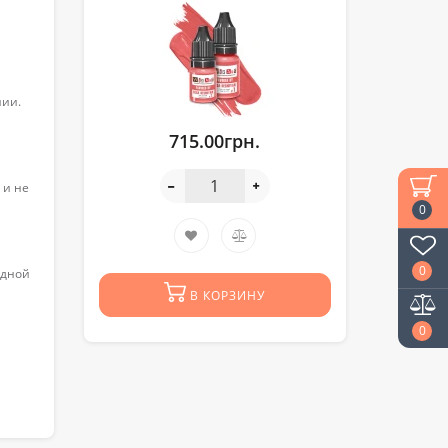
нии.
715.00грн.
 и не
0
0
едной
В КОРЗИНУ
0