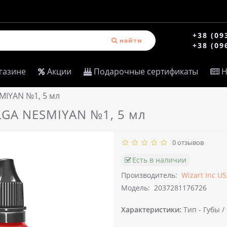
+38 (09
найти
+38 (09
газине
Акции
Подарочные сертификаты
Н
MIYAN №1, 5 мл
LGA NESMIYAN №1, 5 мл
0 отзывов
Есть в наличии
Производитель:
Wizart Inc U
Модель:
2037281176726
Характеристики:
Тип -
Губы /