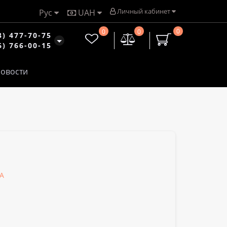
Личный кабинет
Рус
UAH
0
0
0
3) 477-70-75
6) 766-00-15
овости
SA