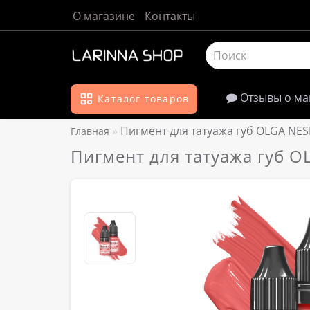
О магазине
Контакты
Отзывы о ма
Каталог товаров
Пигмент для татуажа губ OLGA NES
Главная
Пигмент для татуажа губ O