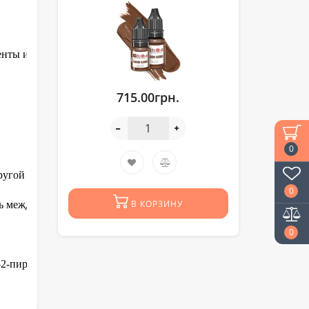
ты изготовлены из высококачественных материалов, безопасность
715.00грн.
0
ругой нежелательный цвет.
0
В КОРЗИНУ
ежду собой, а также с пигментами других серий. Если вы хотит
0
-2-пирролидинона, вода гамамелиса, пропандиол.