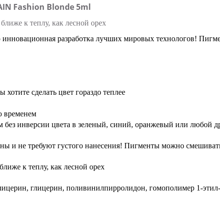
IN Fashion Blonde 5ml
ближе к теплу, как лесной орех
о инновационная разработка лучших мировых технологов! Пигмен
ы хотите сделать цвет гораздо теплее
о временем
м без инверсии цвета в зеленый, синий, оранжевый или любой д
ны и не требуют густого нанесения! Пигменты можно смешивать м
ближе к теплу, как лесной орех
 глицерин, глицерин, поливинилпирролидон, гомополимер 1-этил