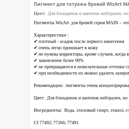
Пигмент для татуажа бровей WizArt MA
Цвет:
Для блондинок и шатенок нейтрален, но 
Пигменты WizArt
  для бровей серия MAIN – эт
Характеристики
 :
✔ плотный - осадок после первого нанесения
✔ очень легко проникает в кожу
✔ не нужны корректоры, кроме случаев, когда в
✔ заживление более 90%
✔ не превращаются в нежелательные оттенки с
✔ при необходимости их можно удалить лазеро
Рекомендации:
  пигменты очень концентрирова
Цвет:
 Для блондинок и шатенок нейтрален, но 
Ингредиенты:
  Вода, этиловый спирт, этанол,
CI 77492; 77266; ​​77491