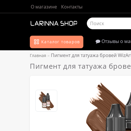
О магазине
Контакты
Отзывы о ма
Каталог товаров
Пигмент для татуажа бровей WizAr
Главная
Пигмент для татуажа брове