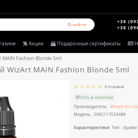
+38 (09
найти
+38 (09
газине
Акции
Подарочные сертификаты
Н
t MAIN Fashion Blonde 5ml
й WizArt MAIN Fashion Blonde 5ml
0 отзывов
Есть в наличии
Производитель:
Wizart Inc U
Модель:
2082117533488
Характеристики:
Тип -
Брови 