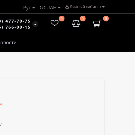
Личный кабинет
Рус
UAH
0
0
0
3) 477-70-75
6) 766-00-15
овости
SA
/