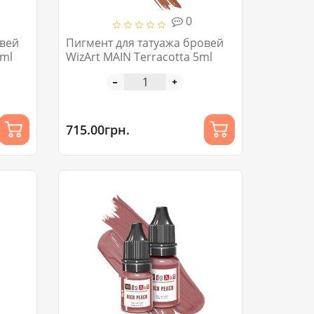
0
овей
Пигмент для татуажа бровей
5ml
WizArt MAIN Terracotta 5ml
715.00грн.