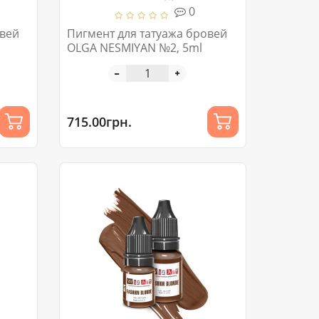
0
овей
Пигмент для татуажа бровей
OLGA NESMIYAN №2, 5ml
715.00грн.