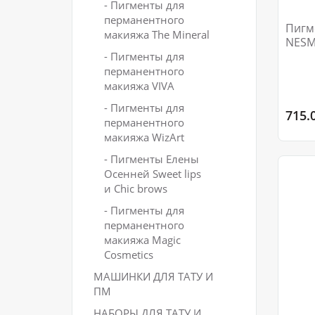
- Пигменты для
перманентного
Пигмент
макияжа The Mineral
NESM
- Пигменты для
перманентного
макияжа VIVA
- Пигменты для
715.
перманентного
макияжа WizArt
- Пигменты Елены
Осенней Sweet lips
и Сhic brows
- Пигменты для
перманентного
макияжа Magic
Cosmetics
МАШИНКИ ДЛЯ ТАТУ И
ПМ
НАБОРЫ ДЛЯ ТАТУ И