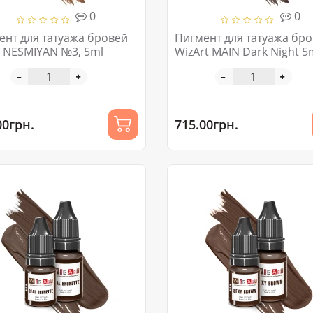
0
0
ент для татуажа бровей
Пигмент для татуажа бр
 NESMIYAN №3, 5ml
WizArt MAIN Dark Night 5
00грн.
715.00грн.