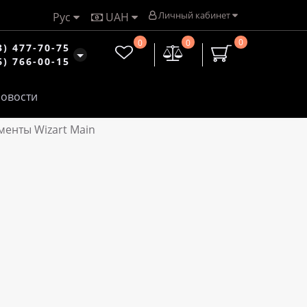
Личный кабинет
Рус
UAH
0
0
0
3) 477-70-75
6) 766-00-15
овости
менты Wizart Main