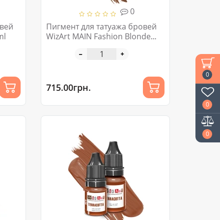
0
овей
Пигмент для татуажа бровей
ml
WizArt MAIN Fashion Blonde
5ml
0
715.00грн.
0
0