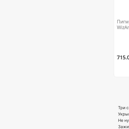
Пигме
WizAr
715.
Три 
Укрыв
Не ну
Зажив