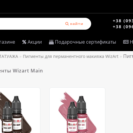
+38 (09
найти
+38 (09
газине
Акции
Подарочные сертификаты
Н
Пиг
ТАТУАЖА
Пигменты для перманентного макияжа WizArt
нты Wizart Main