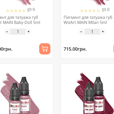
0
0
нт для татуажа губ
Пигмент для татуажа губ
t MAIN Baby Doll 5ml
WizArt MAIN Milan 5ml
00грн.
715.00грн.