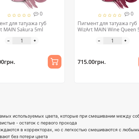
0
0
нт для татуажа губ
Пигмент для татуажа губ
t MAIN Sakura 5ml
WizArt MAIN Wine Queen 
00грн.
715.00грн.
самых используемых цвета, которые при смешивании между соб
истые - остаток с первого прохода
ждаются в корректорах, но с легкостью смешиваются с любыми
ают без потери цвета