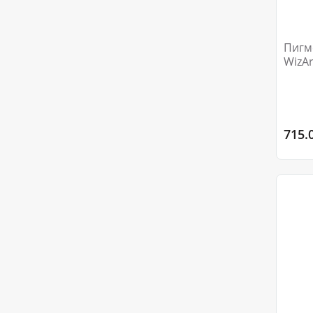
Пигме
WizAr
715.