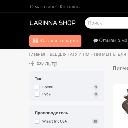
О магазине
Контакты
Отзывы о ма
Каталог товаров
Главная
ВСЕ ДЛЯ ТАТУ И ПМ
ПИГМЕНТЫ ДЛЯ 
Фильтр
Пигме
Тип
Брови
9
Губы
9
Производитель
Wizart Inc USA
18