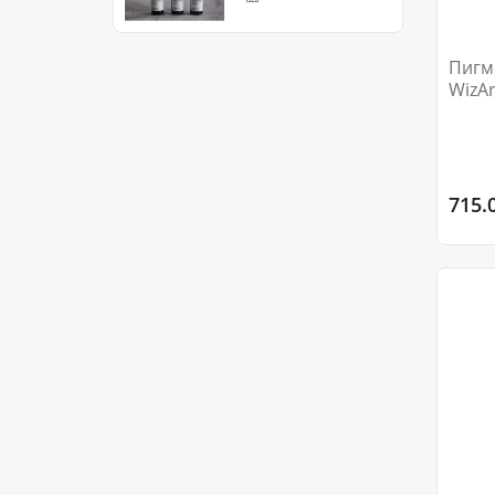
Пигм
WizAr
715.