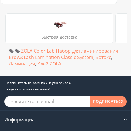
Быстрая доставка
ZOLA Color Lab Набор для ламинирования
Brow&Lash Lamination Classic System
,
Ботокс
,
Ламинация
,
Клей ZOLA
Подпишитесь на рассылку, и узнавайте о
скидках и акциях первыми!
ПОДПИСАТЬСЯ
Информация